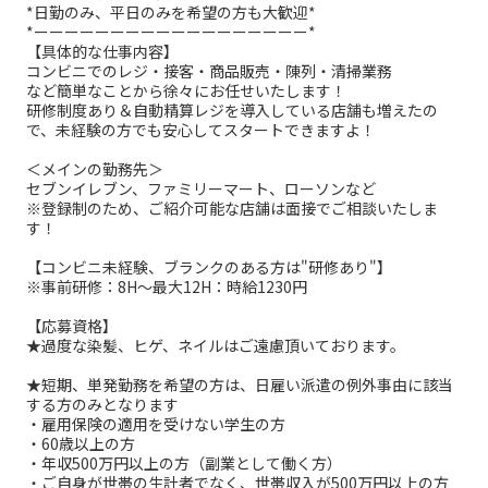
*日勤のみ、平日のみを希望の方も大歓迎*
*ーーーーーーーーーーーーーーーーーー*
【具体的な仕事内容】
コンビニでのレジ・接客・商品販売・陳列・清掃業務
など簡単なことから徐々にお任せいたします！
研修制度あり＆自動精算レジを導入している店舗も増えたの
で、未経験の方でも安心してスタートできますよ！
＜メインの勤務先＞
セブンイレブン、ファミリーマート、ローソンなど
※登録制のため、ご紹介可能な店舗は面接でご相談いたしま
す！
【コンビニ未経験、ブランクのある方は"研修あり"】
※事前研修：8H～最大12H：時給1230円
【応募資格】
★過度な染髪、ヒゲ、ネイルはご遠慮頂いております。
★短期、単発勤務を希望の方は、日雇い派遣の例外事由に該当
する方のみとなります
・雇用保険の適用を受けない学生の方
・60歳以上の方
・年収500万円以上の方（副業として働く方）
・ご自身が世帯の生計者でなく、世帯収入が500万円以上の方