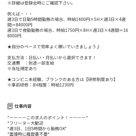
※詳細は登録会時にご確認下さい。
例えば・・・
週3日で日勤5時間勤務の場合、時給1400円×5H×週3日×4週
間＝84000円
週3日で夜勤勤務の場合、時給1750円×8H×週3日×4週間＝16
8000円
★自分のペースで効率よく稼いでいきましょう♪
支払方法：日払い・月払いから選択できます！
交通費 ：別途一部支給
※当社規定あり
★コンビニ未経験、ブランクのある方は【研修制度あり】
※事前研修：8H程度：時給1230円
仕事内容
*ーーーーこの求人のポイント！ーーーー*
*フリーター大歓迎
*週3日、1日5時間から勤務OK*
*面接時に履歴書不要*