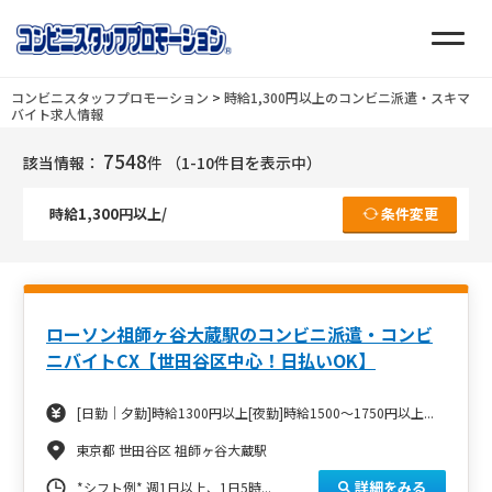
コンビニスタッフプロモーション
>
時給1,300円以上のコンビニ派遣・スキマ
バイト求人情報
7548
該当情報：
件
（1-10件目を表示中）
時給1,300円以上/
条件変更
ローソン祖師ヶ谷大蔵駅のコンビニ派遣・コンビ
ニバイトCX【世田谷区中心！日払いOK】
[日勤｜夕勤]時給1300円以上[夜勤]時給1500～1750円以上...
東京都 世田谷区 祖師ヶ谷大蔵駅
詳細をみる
*シフト例*
週1日以上、1日5時...