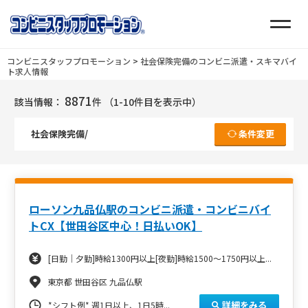
コンビニスタッフプロモーション
>
社会保険完備のコンビニ派遣・スキマバイ
ト求人情報
8871
該当情報：
件
（1-10件目を表示中）
社会保険完備/
条件変更
ローソン九品仏駅のコンビニ派遣・コンビニバイ
トCX【世田谷区中心！日払いOK】
[日勤｜夕勤]時給1300円以上[夜勤]時給1500～1750円以上...
東京都 世田谷区 九品仏駅
詳細をみる
*シフト例*
週1日以上、1日5時...