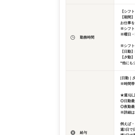
【シフト
【期間】
お仕事を
※シフト
※曜日・
勤務時間
※シフト
【日勤】8：
【夕勤】17
*他にも
[日勤｜夕
※時間帯
★週3以
◎日勤最
◎夜勤最
※詳細は
例えば・
週3日で日
給与