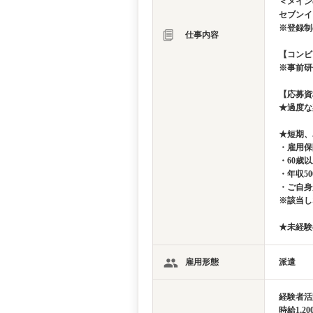
＜メイン
セブンイ
※登録制
仕事内容
【コンビ
※事前研
【応募資
★過度な
★短期、
・雇用保
・60歳
・年収5
・ご自身
※該当し
★未経験
雇用形態
派遣
経験者活
時給1,2