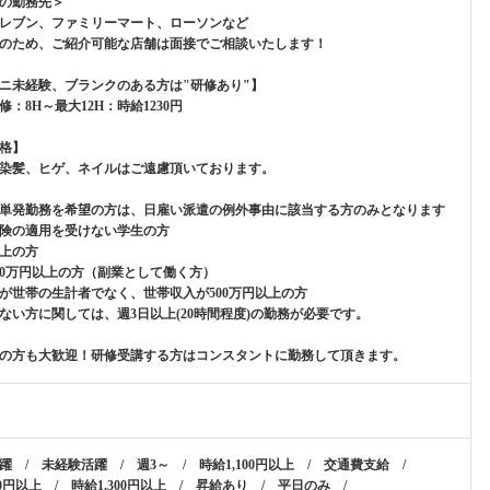
の勤務先＞
レブン、ファミリーマート、ローソンなど
のため、ご紹介可能な店舗は面接でご相談いたします！
ニ未経験、ブランクのある方は"研修あり"】
修：8H～最大12H：時給1230円
格】
染髪、ヒゲ、ネイルはご遠慮頂いております。
単発勤務を希望の方は、日雇い派遣の例外事由に該当する方のみとなります
険の適用を受けない学生の方
以上の方
00万円以上の方（副業として働く方）
が世帯の生計者でなく、世帯収入が500万円以上の方
ない方に関しては、週3日以上(20時間程度)の勤務が必要です。
の方も大歓迎！研修受講する方はコンスタントに勤務して頂きます。
躍 / 未経験活躍 / 週3～ / 時給1,100円以上 / 交通費支給 /
00円以上 / 時給1,300円以上 / 昇給あり / 平日のみ /