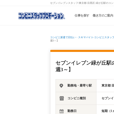
セブンイレブンスタッフ/東京都 目黒区 緑が丘駅のコン
仕事を探す
働き方のご案内
コンビニ派遣で日払い・スキマバイト-コンビニスタッ
週3～】
セブンイレブン緑が丘駅
週3～】
勤務地・最寄り駅
東京都 
コンビニ種別
セブンイ
勤務日
短期（1