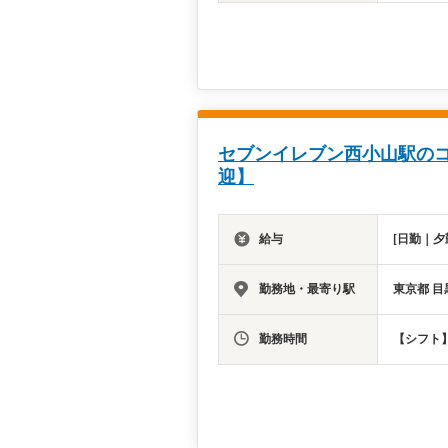
セブンイレブン西小山駅の
迎】
給与
[日勤｜夕
勤務地・最寄り駅
東京都 目
勤務時間
【シフト】