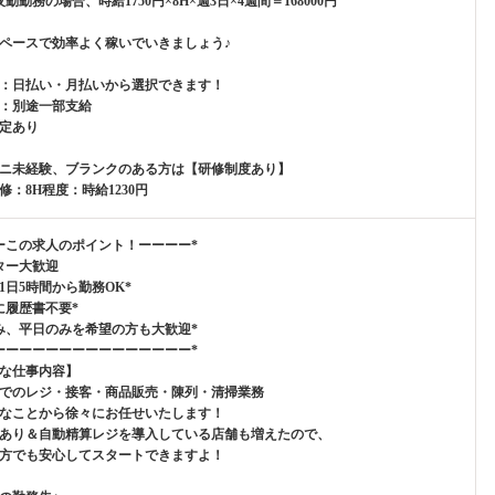
勤勤務の場合、時給1750円×8H×週3日×4週間＝168000円
ペースで効率よく稼いでいきましょう♪
：日払い・月払いから選択できます！
：別途一部支給
定あり
ニ未経験、ブランクのある方は【研修制度あり】
修：8H程度：時給1230円
ーこの求人のポイント！ーーーー*
ター大歓迎
、1日5時間から勤務OK*
に履歴書不要*
み、平日のみを希望の方も大歓迎*
ーーーーーーーーーーーーーーー*
な仕事内容】
でのレジ・接客・商品販売・陳列・清掃業務
なことから徐々にお任せいたします！
あり＆自動精算レジを導入している店舗も増えたので、
方でも安心してスタートできますよ！