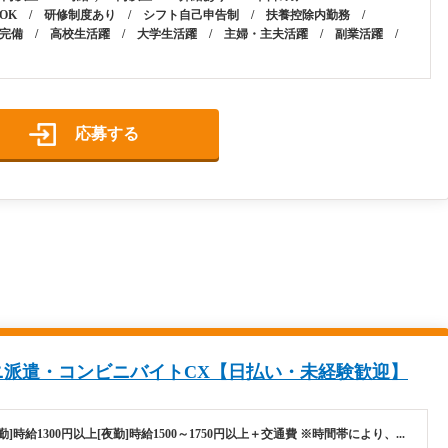
OK / 研修制度あり / シフト自己申告制 / 扶養控除内勤務 /
完備 / 高校生活躍 / 大学生活躍 / 主婦・主夫活躍 / 副業活躍 /
応募する
ニ派遣・コンビニバイトCX【日払い・未経験歓迎】
勤]時給1300円以上[夜勤]時給1500～1750円以上＋交通費 ※時間帯により、...