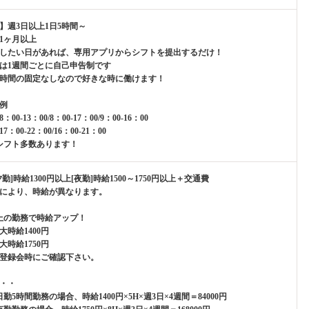
】週3日以上1日5時間～
1ヶ月以上
したい日があれば、専用アプリからシフトを提出するだけ！
は1週間ごとに自己申告制です
時間の固定なしなので好きな時に働けます！
例
00-13：00/8：00-17：00/9：00-16：00
：00-22：00/16：00-21：00
シフト多数あります！
勤]時給1300円以上[夜勤]時給1500～1750円以上＋交通費
により、時給が異なります。
上の勤務で時給アップ！
大時給1400円
大時給1750円
登録会時にご確認下さい。
・・
勤5時間勤務の場合、時給1400円×5H×週3日×4週間＝84000円