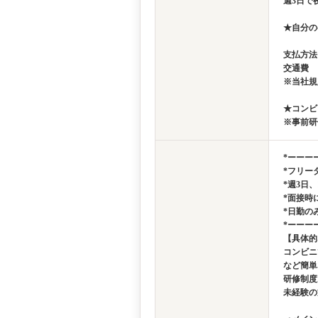
週3日で夜
★自分の
支払方法
交通費 
※当社規
★コンビ
※事前研
*ーーー
*フリー
*週3日
*面接時
*日勤の
*ーーー
【具体的
コンビニ
など簡単
研修制度
未経験の