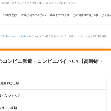
ビニ派遣・スキマバイト求人情報 | コンビニスタッフプロモーション
AI面接とは
派遣が初めての方へ
就業までの流れ
その他派遣のお仕事
よくあ
フプロモーション
>
案件
>
セブンイレブン緑が丘駅のコンビニ派遣・コンビニバイトCX【高時給・
のコンビニ派遣・コンビニバイトCX【高時給・
目黒区 緑が丘駅
レブンスタッフ
ヵ月～）/長期