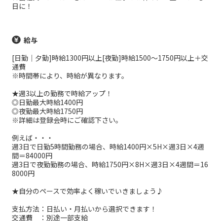
日に！
給与
[日勤｜夕勤]時給1300円以上[夜勤]時給1500～1750円以上＋交
通費
※時間帯により、時給が異なります。
★週3以上の勤務で時給アップ！
◎日勤最大時給1400円
◎夜勤最大時給1750円
※詳細は登録会時にご確認下さい。
例えば・・・
週3日で日勤5時間勤務の場合、時給1400円×5H×週3日×4週
間＝84000円
週3日で夜勤勤務の場合、時給1750円×8H×週3日×4週間＝16
8000円
★自分のペースで効率よく稼いでいきましょう♪
支払方法：日払い・月払いから選択できます！
交通費 ：別途一部支給