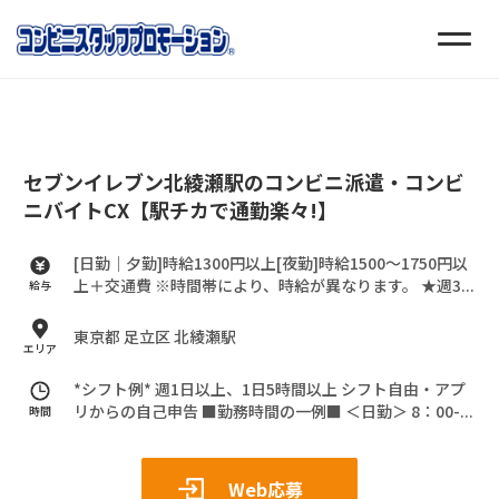
セブンイレブン北綾瀬駅のコンビニ派遣・コンビ
ニバイトCX【駅チカで通勤楽々!】
[日勤｜夕勤]時給1300円以上[夜勤]時給1500～1750円以
上＋交通費
※時間帯により、時給が異なります。
★週3...
給与
東京都 足立区 北綾瀬駅
エリア
*シフト例*
週1日以上、1日5時間以上
シフト自由・アプ
リからの自己申告
■勤務時間の一例■
＜日勤＞
8：00-...
時間
Web応募