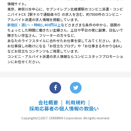
情報サイト。
東京、神奈川を中心に、セブンイレブン北綾瀬駅のコンビニ派遣・コンビ
ニバイトCX【駅チカで通勤楽々!】の求人を含む、約7000件のコンビニ・
アルバイト派遣の求人情報を掲載しています。
新宿区
・
週1～
・
時給1,400円以上
などさまざまな条件の中から、昼間の
ちょっとした時間に働きたい主婦さん、土日や平日の夜に副業、日払いで
稼ぎたい学生さん、フリーターの方々など、
あなたのライフスタイルに合わせたお仕事を探してみてください。また、
お仕事探しの助けになる「お役立ちブログ」や「お仕事まるわかりQ&A」
などお役立ちコンテンツもご用意しています。
コンビニ・アルバイト派遣の求人情報ならコンビニスタッフプロモーショ
ンにお任せください。
会社概要
利用規約
採用応募者の個人情報の取扱い
Copyright(C)2017. CEREBRIX Corporation. All rights reserved.