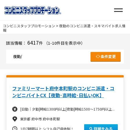
コンビニスタッフプロモーション
>
夜勤のコンビニ派遣・スキマバイト求人情
報
6417
該当情報：
件
（1-10件目を表示中）
夜勤/
条件変更
ファミリーマート府中本町駅のコンビニ派遣・コ
ンビニバイトCX【夜勤･高時給･日払いOK】
[日勤｜夕勤]時給1300円以上[夜勤]時給1500～1750円以上...
東京都 府中市 府中本町駅
詳細をみる
1日7時間以上 シフト自己申告制！