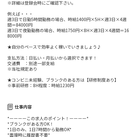
※詳細は登録会時にご確認下さい。
例えば・・・
週3日で日勤5時間勤務の場合、時給1400円×5H×週3日×4週
間＝84000円
週3日で夜勤勤務の場合、時給1750円×8H×週3日×4週間＝16
8000円
★自分のペースで効率よく稼いでいきましょう♪
支払方法：日払い・月払いから選択できます！
交通費 ：別途一部支給
※当社規定あり
★コンビニ未経験、ブランクのある方は【研修制度あり】
※事前研修：8H程度：時給1230円
仕事内容
*ーーーーこの求人のポイント！ーーーー*
*ブランクがある方OK！
*1日のみ、1日7時間から勤務OK*
*面接時に履歴書不要*