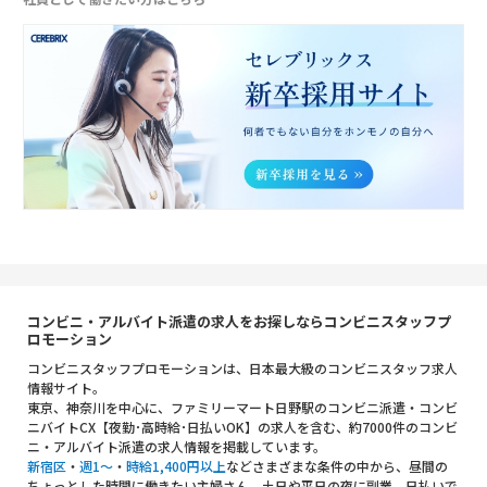
コンビニ・アルバイト派遣の求人をお探しならコンビニスタッフプ
ロモーション
コンビニスタッフプロモーションは、日本最大級のコンビニスタッフ求人
情報サイト。
東京、神奈川を中心に、ファミリーマート日野駅のコンビニ派遣・コンビ
ニバイトCX【夜勤･高時給･日払いOK】の求人を含む、約7000件のコンビ
ニ・アルバイト派遣の求人情報を掲載しています。
新宿区
・
週1～
・
時給1,400円以上
などさまざまな条件の中から、昼間の
ちょっとした時間に働きたい主婦さん、土日や平日の夜に副業、日払いで