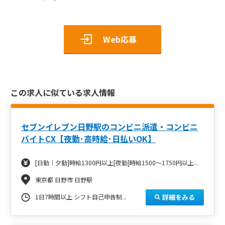
Web応募
この求人に似ている求人情報
セブンイレブン日野駅のコンビニ派遣・コンビニ
バイトCX【夜勤･高時給･日払いOK】
[日勤｜夕勤]時給1300円以上[夜勤]時給1500～1750円以上...
東京都 日野市 日野駅
詳細をみる
1日7時間以上 シフト自己申告制...