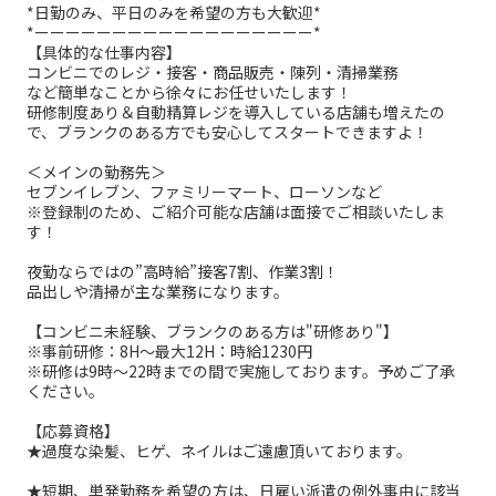
*日勤のみ、平日のみを希望の方も大歓迎*
*ーーーーーーーーーーーーーーーーーー*
【具体的な仕事内容】
コンビニでのレジ・接客・商品販売・陳列・清掃業務
など簡単なことから徐々にお任せいたします！
研修制度あり＆自動精算レジを導入している店舗も増えたの
で、ブランクのある方でも安心してスタートできますよ！
＜メインの勤務先＞
セブンイレブン、ファミリーマート、ローソンなど
※登録制のため、ご紹介可能な店舗は面接でご相談いたしま
す！
夜勤ならではの”高時給”接客7割、作業3割！
品出しや清掃が主な業務になります。
【コンビニ未経験、ブランクのある方は"研修あり"】
※事前研修：8H～最大12H：時給1230円
※研修は9時～22時までの間で実施しております。予めご了承
ください。
【応募資格】
★過度な染髪、ヒゲ、ネイルはご遠慮頂いております。
★短期、単発勤務を希望の方は、日雇い派遣の例外事由に該当