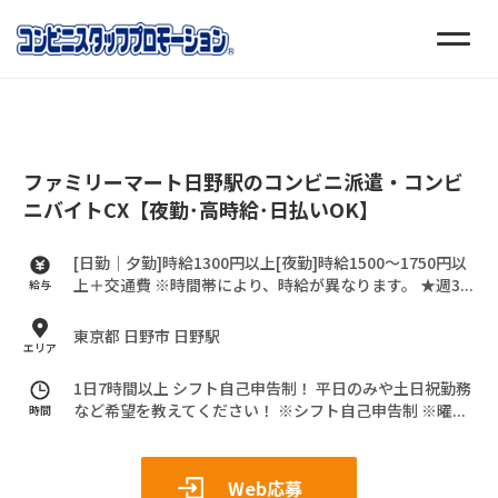
ファミリーマート日野駅のコンビニ派遣・コンビ
ニバイトCX【夜勤･高時給･日払いOK】
[日勤｜夕勤]時給1300円以上[夜勤]時給1500～1750円以
上＋交通費
※時間帯により、時給が異なります。
★週3...
給与
東京都 日野市 日野駅
エリア
1日7時間以上 シフト自己申告制！
平日のみや土日祝勤務
など希望を教えてください！
※シフト自己申告制
※曜...
時間
Web応募