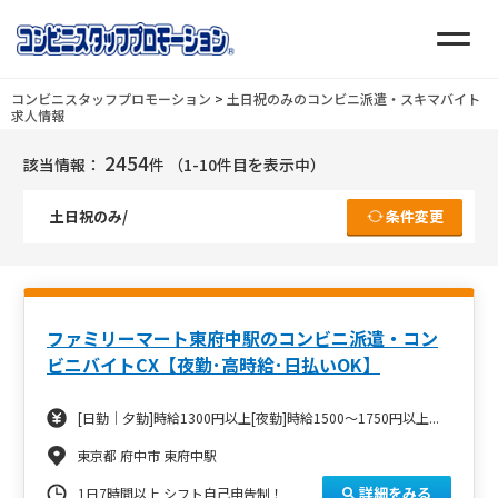
コンビニスタッフプロモーション
>
土日祝のみのコンビニ派遣・スキマバイト
求人情報
2454
該当情報：
件
（1-10件目を表示中）
土日祝のみ/
条件変更
ファミリーマート東府中駅のコンビニ派遣・コン
ビニバイトCX【夜勤･高時給･日払いOK】
[日勤｜夕勤]時給1300円以上[夜勤]時給1500～1750円以上...
東京都 府中市 東府中駅
詳細をみる
1日7時間以上 シフト自己申告制！