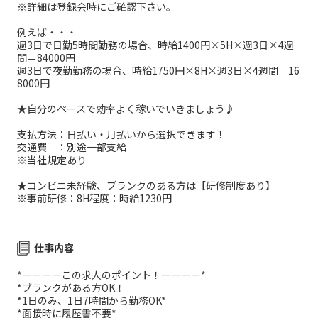
※詳細は登録会時にご確認下さい。
例えば・・・
週3日で日勤5時間勤務の場合、時給1400円×5H×週3日×4週
間＝84000円
週3日で夜勤勤務の場合、時給1750円×8H×週3日×4週間＝16
8000円
★自分のペースで効率よく稼いでいきましょう♪
支払方法：日払い・月払いから選択できます！
交通費 ：別途一部支給
※当社規定あり
★コンビニ未経験、ブランクのある方は【研修制度あり】
※事前研修：8H程度：時給1230円
仕事内容
*ーーーーこの求人のポイント！ーーーー*
*ブランクがある方OK！
*1日のみ、1日7時間から勤務OK*
*面接時に履歴書不要*