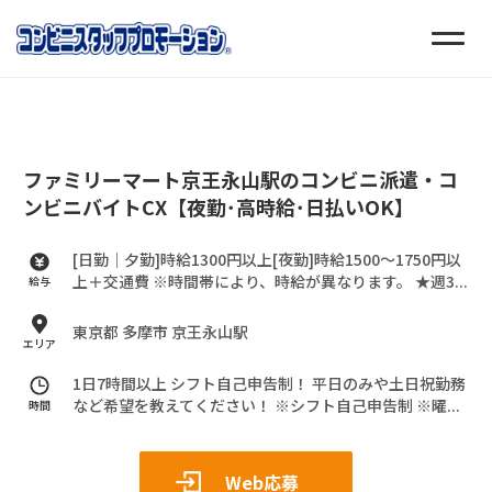
ファミリーマート京王永山駅のコンビニ派遣・コ
ンビニバイトCX【夜勤･高時給･日払いOK】
[日勤｜夕勤]時給1300円以上[夜勤]時給1500～1750円以
上＋交通費
※時間帯により、時給が異なります。
★週3...
給与
東京都 多摩市 京王永山駅
エリア
1日7時間以上 シフト自己申告制！
平日のみや土日祝勤務
など希望を教えてください！
※シフト自己申告制
※曜...
時間
Web応募