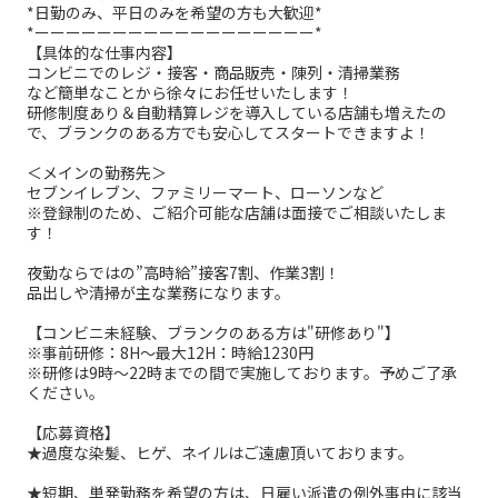
*日勤のみ、平日のみを希望の方も大歓迎*
*ーーーーーーーーーーーーーーーーーー*
【具体的な仕事内容】
コンビニでのレジ・接客・商品販売・陳列・清掃業務
など簡単なことから徐々にお任せいたします！
研修制度あり＆自動精算レジを導入している店舗も増えたの
で、ブランクのある方でも安心してスタートできますよ！
＜メインの勤務先＞
セブンイレブン、ファミリーマート、ローソンなど
※登録制のため、ご紹介可能な店舗は面接でご相談いたしま
す！
夜勤ならではの”高時給”接客7割、作業3割！
品出しや清掃が主な業務になります。
【コンビニ未経験、ブランクのある方は"研修あり"】
※事前研修：8H～最大12H：時給1230円
※研修は9時～22時までの間で実施しております。予めご了承
ください。
【応募資格】
★過度な染髪、ヒゲ、ネイルはご遠慮頂いております。
★短期、単発勤務を希望の方は、日雇い派遣の例外事由に該当