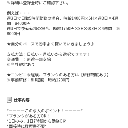
※詳細は登録会時にご確認下さい。
例えば・・・
週3日で日勤5時間勤務の場合、時給1400円×5H×週3日×4週
間＝84000円
週3日で夜勤勤務の場合、時給1750円×8H×週3日×4週間＝16
8000円
★自分のペースで効率よく稼いでいきましょう♪
支払方法：日払い・月払いから選択できます！
交通費 ：別途一部支給
※当社規定あり
★コンビニ未経験、ブランクのある方は【研修制度あり】
※事前研修：8H程度：時給1230円
仕事内容
*ーーーーこの求人のポイント！ーーーー*
*ブランクがある方OK！
*1日のみ、1日7時間から勤務OK*
*面接時に履歴書不要*