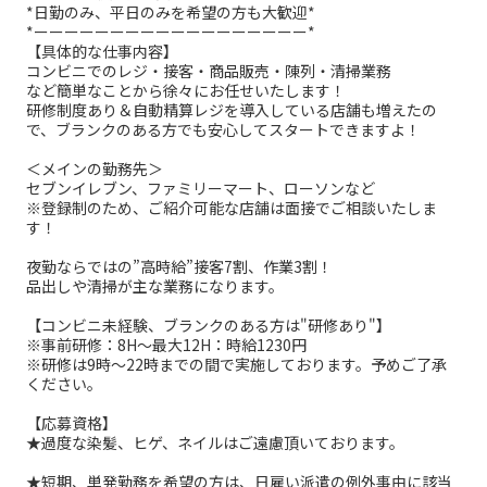
*日勤のみ、平日のみを希望の方も大歓迎*
*ーーーーーーーーーーーーーーーーーー*
【具体的な仕事内容】
コンビニでのレジ・接客・商品販売・陳列・清掃業務
など簡単なことから徐々にお任せいたします！
研修制度あり＆自動精算レジを導入している店舗も増えたの
で、ブランクのある方でも安心してスタートできますよ！
＜メインの勤務先＞
セブンイレブン、ファミリーマート、ローソンなど
※登録制のため、ご紹介可能な店舗は面接でご相談いたしま
す！
夜勤ならではの”高時給”接客7割、作業3割！
品出しや清掃が主な業務になります。
【コンビニ未経験、ブランクのある方は"研修あり"】
※事前研修：8H～最大12H：時給1230円
※研修は9時～22時までの間で実施しております。予めご了承
ください。
【応募資格】
★過度な染髪、ヒゲ、ネイルはご遠慮頂いております。
★短期、単発勤務を希望の方は、日雇い派遣の例外事由に該当