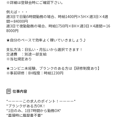
※詳細は登録会時にご確認下さい。
例えば・・・
週3日で日勤5時間勤務の場合、時給1400円×5H×週3日×4週
間＝84000円
週3日で夜勤勤務の場合、時給1750円×8H×週3日×4週間＝16
8000円
★自分のペースで効率よく稼いでいきましょう♪
支払方法：日払い・月払いから選択できます！
交通費 ：別途一部支給
※当社規定あり
★コンビニ未経験、ブランクのある方は【研修制度あり】
※事前研修：8H程度：時給1230円
仕事内容
*ーーーーこの求人のポイント！ーーーー*
*ブランクがある方OK！
*1日のみ、1日7時間から勤務OK*
*面接時に履歴書不要*