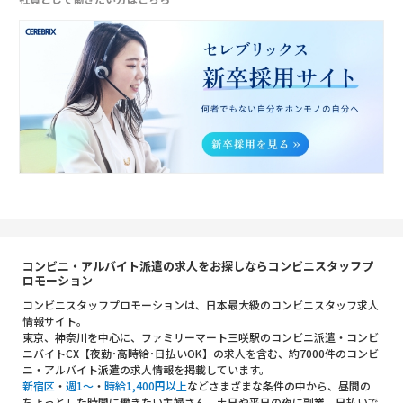
コンビニ・アルバイト派遣の求人をお探しならコンビニスタッフプ
ロモーション
コンビニスタッフプロモーションは、日本最大級のコンビニスタッフ求人
情報サイト。
東京、神奈川を中心に、ファミリーマート三咲駅のコンビニ派遣・コンビ
ニバイトCX【夜勤･高時給･日払いOK】の求人を含む、約7000件のコンビ
ニ・アルバイト派遣の求人情報を掲載しています。
新宿区
・
週1～
・
時給1,400円以上
などさまざまな条件の中から、昼間の
ちょっとした時間に働きたい主婦さん、土日や平日の夜に副業、日払いで