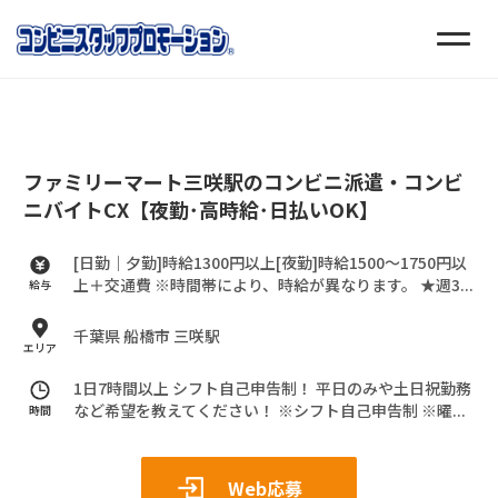
ファミリーマート三咲駅のコンビニ派遣・コンビ
ニバイトCX【夜勤･高時給･日払いOK】
[日勤｜夕勤]時給1300円以上[夜勤]時給1500～1750円以
上＋交通費
※時間帯により、時給が異なります。
★週3...
給与
千葉県 船橋市 三咲駅
エリア
1日7時間以上 シフト自己申告制！
平日のみや土日祝勤務
など希望を教えてください！
※シフト自己申告制
※曜...
時間
Web応募