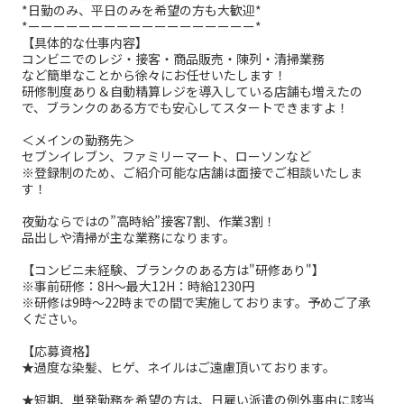
*日勤のみ、平日のみを希望の方も大歓迎*
*ーーーーーーーーーーーーーーーーーー*
【具体的な仕事内容】
コンビニでのレジ・接客・商品販売・陳列・清掃業務
など簡単なことから徐々にお任せいたします！
研修制度あり＆自動精算レジを導入している店舗も増えたの
で、ブランクのある方でも安心してスタートできますよ！
＜メインの勤務先＞
セブンイレブン、ファミリーマート、ローソンなど
※登録制のため、ご紹介可能な店舗は面接でご相談いたしま
す！
夜勤ならではの”高時給”接客7割、作業3割！
品出しや清掃が主な業務になります。
【コンビニ未経験、ブランクのある方は"研修あり"】
※事前研修：8H～最大12H：時給1230円
※研修は9時～22時までの間で実施しております。予めご了承
ください。
【応募資格】
★過度な染髪、ヒゲ、ネイルはご遠慮頂いております。
★短期、単発勤務を希望の方は、日雇い派遣の例外事由に該当