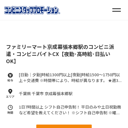
ファミリーマート京成幕張本郷駅のコンビニ派
遣・コンビニバイトCX【夜勤･高時給･日払い
OK】
[日勤｜夕勤]時給1300円以上[夜勤]時給1500～1750円以
上＋交通費
※時間帯により、時給が異なります。
★週3...
給与
千葉県 千葉市 京成幕張本郷駅
エリア
1日7時間以上 シフト自己申告制！
平日のみや土日祝勤務
など希望を教えてください！
※シフト自己申告制
※曜...
時間