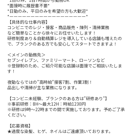
*面接時に履歴書不要*
*日勤のみ、平日のみを希望の方も大歓迎*
*ーーーーーーーーーーーーーーーーーー*
【具体的な仕事内容】
コンビニでのレジ・接客・商品販売・陳列・清掃業務
など簡単なことから徐々にお任せいたします！
研修制度あり＆自動精算レジを導入している店舗も増えたの
で、ブランクのある方でも安心してスタートできますよ！
＜メインの勤務先＞
セブンイレブン、ファミリーマート、ローソンなど
※登録制のため、ご紹介可能な店舗は面接でご相談いたしま
す！
夜勤ならではの”高時給”接客7割、作業3割！
品出しや清掃が主な業務になります。
【コンビニ未経験、ブランクのある方は"研修あり"】
※事前研修：8H～最大12H：時給1230円
※研修は9時～22時までの間で実施しております。予めご了承
ください。
【応募資格】
★過度な染髪、ヒゲ、ネイルはご遠慮頂いております。