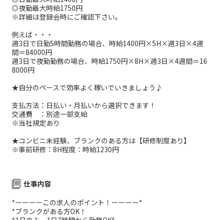
◎夜勤最大時給1750円
※詳細は登録会時にご確認下さい。
例えば・・・
週3日で日勤5時間勤務の場合、時給1400円×5H×週3日×4週
間＝84000円
週3日で夜勤勤務の場合、時給1750円×8H×週3日×4週間＝16
8000円
★自分のペースで効率よく稼いでいきましょう♪
支払方法：日払い・月払いから選択できます！
交通費 ：別途一部支給
※当社規定あり
★コンビニ未経験、ブランクのある方は【研修制度あり】
※事前研修：8H程度：時給1230円
仕事内容
*ーーーーこの求人のポイント！ーーーー*
*ブランクがある方OK！
*1日のみ、1日7時間から勤務OK*