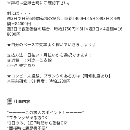
※詳細は登録会時にご確認下さい。
例えば・・・
週3日で日勤5時間勤務の場合、時給1400円×5H×週3日×4週
間＝84000円
週3日で夜勤勤務の場合、時給1750円×8H×週3日×4週間＝16
8000円
★自分のペースで効率よく稼いでいきましょう♪
支払方法：日払い・月払いから選択できます！
交通費 ：別途一部支給
※当社規定あり
★コンビニ未経験、ブランクのある方は【研修制度あり】
※事前研修：8H程度：時給1230円
仕事内容
*ーーーーこの求人のポイント！ーーーー*
*ブランクがある方OK！
*1日のみ、1日7時間から勤務OK*
*面接時に履歴書不要*