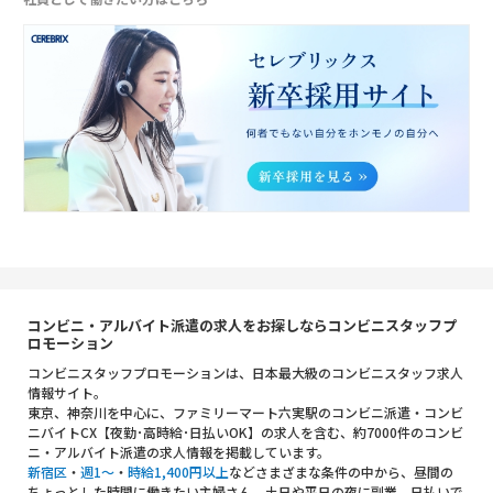
コンビニ・アルバイト派遣の求人をお探しならコンビニスタッフプ
ロモーション
コンビニスタッフプロモーションは、日本最大級のコンビニスタッフ求人
情報サイト。
東京、神奈川を中心に、ファミリーマート六実駅のコンビニ派遣・コンビ
ニバイトCX【夜勤･高時給･日払いOK】の求人を含む、約7000件のコンビ
ニ・アルバイト派遣の求人情報を掲載しています。
新宿区
・
週1～
・
時給1,400円以上
などさまざまな条件の中から、昼間の
ちょっとした時間に働きたい主婦さん、土日や平日の夜に副業、日払いで