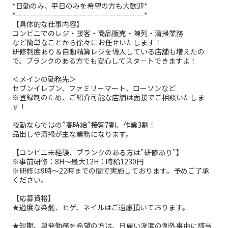
*日勤のみ、平日のみを希望の方も大歓迎*
*ーーーーーーーーーーーーーーーーーー*
【具体的な仕事内容】
コンビニでのレジ・接客・商品販売・陳列・清掃業務
など簡単なことから徐々にお任せいたします！
研修制度あり＆自動精算レジを導入している店舗も増えたの
で、ブランクのある方でも安心してスタートできますよ！
＜メインの勤務先＞
セブンイレブン、ファミリーマート、ローソンなど
※登録制のため、ご紹介可能な店舗は面接でご相談いたしま
す！
夜勤ならではの”高時給”接客7割、作業3割！
品出しや清掃が主な業務になります。
【コンビニ未経験、ブランクのある方は"研修あり"】
※事前研修：8H～最大12H：時給1230円
※研修は9時～22時までの間で実施しております。予めご了承
ください。
【応募資格】
★過度な染髪、ヒゲ、ネイルはご遠慮頂いております。
★短期、単発勤務を希望の方は、日雇い派遣の例外事由に該当