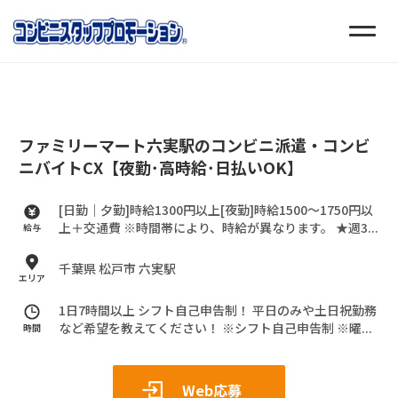
ファミリーマート六実駅のコンビニ派遣・コンビ
ニバイトCX【夜勤･高時給･日払いOK】
[日勤｜夕勤]時給1300円以上[夜勤]時給1500～1750円以
上＋交通費
※時間帯により、時給が異なります。
★週3...
給与
千葉県 松戸市 六実駅
エリア
1日7時間以上 シフト自己申告制！
平日のみや土日祝勤務
など希望を教えてください！
※シフト自己申告制
※曜...
時間
Web応募