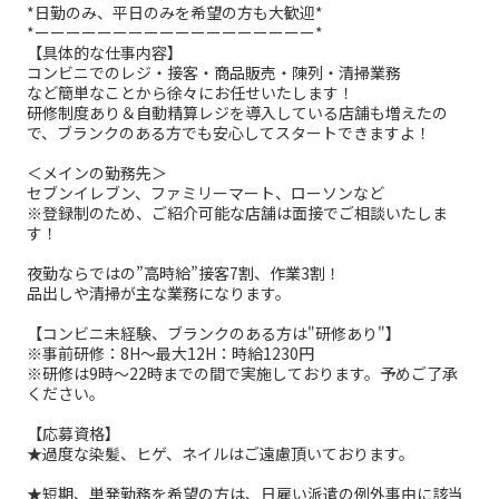
*日勤のみ、平日のみを希望の方も大歓迎*
*ーーーーーーーーーーーーーーーーーー*
【具体的な仕事内容】
コンビニでのレジ・接客・商品販売・陳列・清掃業務
など簡単なことから徐々にお任せいたします！
研修制度あり＆自動精算レジを導入している店舗も増えたの
で、ブランクのある方でも安心してスタートできますよ！
＜メインの勤務先＞
セブンイレブン、ファミリーマート、ローソンなど
※登録制のため、ご紹介可能な店舗は面接でご相談いたしま
す！
夜勤ならではの”高時給”接客7割、作業3割！
品出しや清掃が主な業務になります。
【コンビニ未経験、ブランクのある方は"研修あり"】
※事前研修：8H～最大12H：時給1230円
※研修は9時～22時までの間で実施しております。予めご了承
ください。
【応募資格】
★過度な染髪、ヒゲ、ネイルはご遠慮頂いております。
★短期、単発勤務を希望の方は、日雇い派遣の例外事由に該当