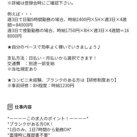
※詳細は登録会時にご確認下さい。
例えば・・・
週3日で日勤5時間勤務の場合、時給1400円×5H×週3日×4週
間＝84000円
週3日で夜勤勤務の場合、時給1750円×8H×週3日×4週間＝16
8000円
★自分のペースで効率よく稼いでいきましょう♪
支払方法：日払い・月払いから選択できます！
交通費 ：別途一部支給
※当社規定あり
★コンビニ未経験、ブランクのある方は【研修制度あり】
※事前研修：8H程度：時給1230円
仕事内容
*ーーーーこの求人のポイント！ーーーー*
*ブランクがある方OK！
*1日のみ、1日7時間から勤務OK*
*面接時に履歴書不要*