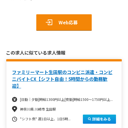
Web応募
この求人に似ている求人情報
ファミリーマート生田駅のコンビニ派遣・コンビ
ニバイトCX【シフト自由！5時間からの勤務歓
迎】
[日勤｜夕勤]時給1300円以上[夜勤]時給1500～1750円以上...
神奈川県 川崎市 生田駅
詳細をみる
*シフト例* 週1日以上、1日5時...