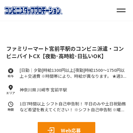
ファミリーマート宮前平駅のコンビニ派遣・コン
ビニバイトCX【夜勤･高時給･日払いOK】
[日勤｜夕勤]時給1300円以上[夜勤]時給1500～1750円以
上＋交通費
※時間帯により、時給が異なります。
★週3...
給与
神奈川県 川崎市 宮前平駅
エリア
1日7時間以上 シフト自己申告制！
平日のみや土日祝勤務
など希望を教えてください！
※シフト自己申告制
※曜...
時間
Web応募