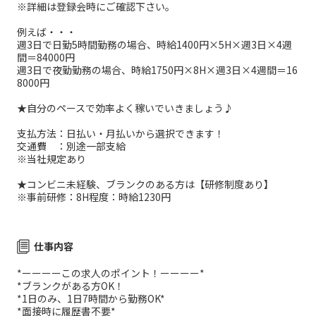
※詳細は登録会時にご確認下さい。
例えば・・・
週3日で日勤5時間勤務の場合、時給1400円×5H×週3日×4週
間＝84000円
週3日で夜勤勤務の場合、時給1750円×8H×週3日×4週間＝16
8000円
★自分のペースで効率よく稼いでいきましょう♪
支払方法：日払い・月払いから選択できます！
交通費 ：別途一部支給
※当社規定あり
★コンビニ未経験、ブランクのある方は【研修制度あり】
※事前研修：8H程度：時給1230円
仕事内容
*ーーーーこの求人のポイント！ーーーー*
*ブランクがある方OK！
*1日のみ、1日7時間から勤務OK*
*面接時に履歴書不要*