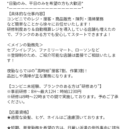
*日勤のみ、平日のみを希望の方も大歓迎*
*ーーーーーーーーーーーーーーーーーー*
【具体的な仕事内容】
コンビニでのレジ・接客・商品販売・陳列・清掃業務
など簡単なことから徐々にお任せいたします！
研修制度あり＆自動精算レジを導入している店舗も増えたの
で、ブランクのある方でも安心してスタートできますよ！
＜メインの勤務先＞
セブンイレブン、ファミリーマート、ローソンなど
※登録制のため、ご紹介可能な店舗は面接でご相談いたしま
す！
夜勤ならではの”高時給”接客7割、作業3割！
品出しや清掃が主な業務になります。
【コンビニ未経験、ブランクのある方は"研修あり"】
※事前研修：8H～最大12H：時給1230円
※研修は9時～22時までの間で実施しております。予めご了承
ください。
【応募資格】
★過度な染髪、ヒゲ、ネイルはご遠慮頂いております。
★短期、単発勤務を希望の方は、日雇い派遣の例外事由に該当