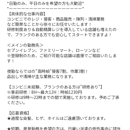
*日勤のみ、平日のみを希望の方も大歓迎*
*ーーーーーーーーーーーーーーーーーー*
【具体的な仕事内容】
コンビニでのレジ・接客・商品販売・陳列・清掃業務
など簡単なことから徐々にお任せいたします！
研修制度あり＆自動精算レジを導入している店舗も増えたの
で、ブランクのある方でも安心してスタートできますよ！
＜メインの勤務先＞
セブンイレブン、ファミリーマート、ローソンなど
※登録制のため、ご紹介可能な店舗は面接でご相談いたしま
す！
夜勤ならではの”高時給”接客7割、作業3割！
品出しや清掃が主な業務になります。
【コンビニ未経験、ブランクのある方は"研修あり"】
※事前研修：8H～最大12H：時給1230円
※研修は9時～22時までの間で実施しております。予めご了承
ください。
【応募資格】
★過度な染髪、ヒゲ、ネイルはご遠慮頂いております。
★短期、単発勤務を希望の方は、日雇い派遣の例外事由に該当