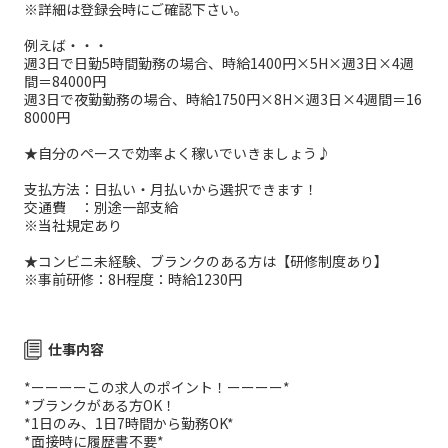
※詳細は登録会時にご確認下さい。
例えば・・・
週3日で日勤5時間勤務の場合、時給1400円×5H×週3日×4週
間＝84000円
週3日で夜勤勤務の場合、時給1750円×8H×週3日×4週間＝16
8000円
★自分のペースで効率よく稼いでいきましょう♪
支払方法：日払い・月払いから選択できます！
交通費 ：別途一部支給
※当社規定あり
★コンビニ未経験、ブランクのある方は【研修制度あり】
※事前研修：8H程度：時給1230円
仕事内容
*ーーーーこの求人のポイント！ーーーー*
*ブランクがある方OK！
*1日のみ、1日7時間から勤務OK*
*面接時に履歴書不要*