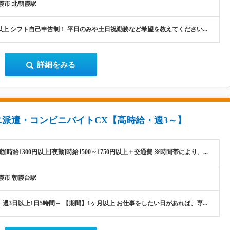
霞市 北朝霞駅
以上 シフト自己申告制！ 平日のみや土日祝勤務など希望を教えてください...
詳細をみる
派遣・コンビニバイトCX【高時給・週3～】
勤]時給1300円以上[夜勤]時給1500～1750円以上＋交通費 ※時間帯により、...
霞市 朝霞台駅
週3日以上1日5時間～ 【期間】1ヶ月以上 お仕事をしたい日があれば、専...