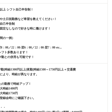
間以上 シフト自己申告制！
や土日祝勤務など希望を教えてください！
自己申告制
固定なしなので好きな時に働けます！
間の一例）
翌8：00／22：00-翌6：00／22：00-翌7：00 etc...
シフト多数あります！
夕勤との併用も可能です！
勤]時給1300円以上[夜勤]時給1500～1750円以上＋交通費
により、時給が異なります。
上の勤務で時給アップ！
大時給1400円
大時給1750円
登録会時にご確認下さい。
・・