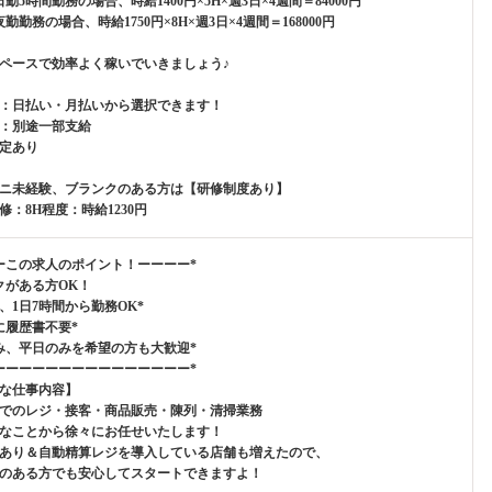
勤5時間勤務の場合、時給1400円×5H×週3日×4週間＝84000円
勤勤務の場合、時給1750円×8H×週3日×4週間＝168000円
ペースで効率よく稼いでいきましょう♪
：日払い・月払いから選択できます！
：別途一部支給
定あり
ニ未経験、ブランクのある方は【研修制度あり】
修：8H程度：時給1230円
ーこの求人のポイント！ーーーー*
クがある方OK！
み、1日7時間から勤務OK*
に履歴書不要*
み、平日のみを希望の方も大歓迎*
ーーーーーーーーーーーーーーー*
な仕事内容】
でのレジ・接客・商品販売・陳列・清掃業務
なことから徐々にお任せいたします！
あり＆自動精算レジを導入している店舗も増えたので、
のある方でも安心してスタートできますよ！