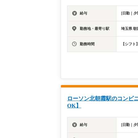
給与
[日勤｜夕
勤務地・最寄り駅
埼玉県 朝
勤務時間
【シフト】
ローソン北朝霞駅のコンビニ
OK】
給与
[日勤｜夕