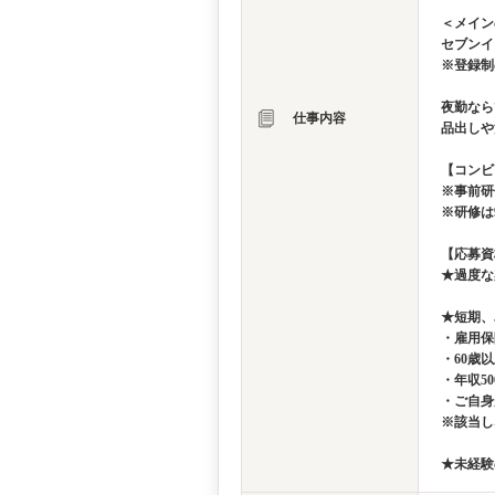
＜メイン
セブンイ
※登録制
夜勤なら
仕事内容
品出しや
【コンビ
※事前研
※研修は
【応募資
★過度な
★短期、
・雇用保
・60歳
・年収5
・ご自身
※該当し
★未経験