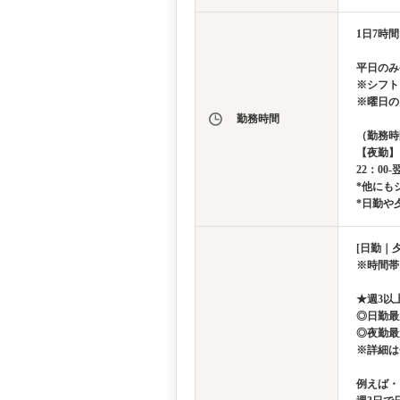
1日7時
平日のみ
※シフト
※曜日の
勤務時間
（勤務時
【夜勤】
22：00-
*他にも
*日勤や
[日勤｜夕
※時間帯
★週3以
◎日勤最
◎夜勤最
※詳細は
例えば・