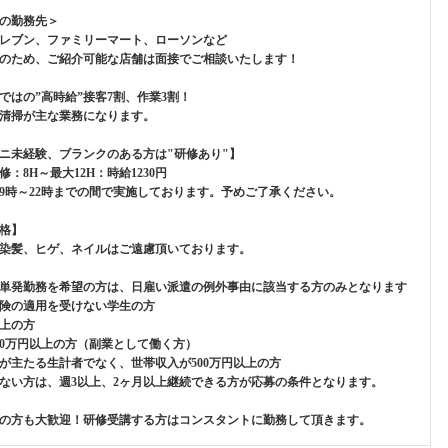
の勤務先＞
レブン、ファミリーマート、ローソンなど
のため、ご紹介可能な店舗は面接でご相談いたします！
ではの”高時給”接客7割、作業3割！
清掃が主な業務になります。
ニ未経験、ブランクのある方は"研修あり"】
修：8H～最大12H：時給1230円
9時～22時までの間で実施しております。予めご了承ください。
格】
染髪、ヒゲ、ネイルはご遠慮頂いております。
単発勤務を希望の方は、日雇い派遣の例外事由に該当する方のみとなります
険の適用を受けない学生の方
以上の方
00万円以上の方（副業として働く方）
が主たる生計者でなく、世帯収入が500万円以上の方
ない方は、週3以上、2ヶ月以上継続できる方が応募の条件となります。
の方も大歓迎！研修受講する方はコンスタントに勤務して頂きます。