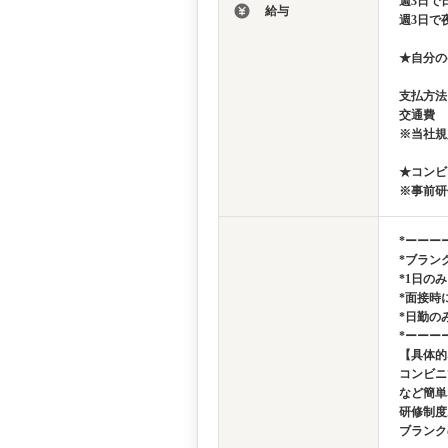
週3日で日
給与
週3日で夜
★自分の
支払方法
交通費 
※当社規
★コンビ
※事前研
*ーーー
*ブラン
*1日の
*面接時
*日勤の
*ーーー
【具体的
コンビニ
など簡単
研修制度
ブランク