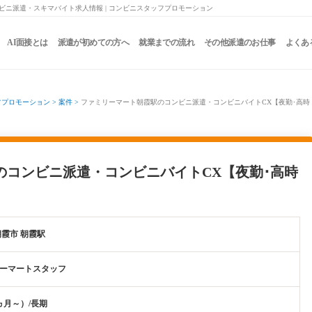
ビニ派遣・スキマバイト求人情報 | コンビニスタッフプロモーション
AI面接とは
派遣が初めての方へ
就業までの流れ
その他派遣のお仕事
よくあ
フプロモーション
>
案件
>
ファミリーマート朝霞駅のコンビニ派遣・コンビニバイトCX【夜勤･高時
のコンビニ派遣・コンビニバイトCX【夜勤･高時
朝霞市 朝霞駅
ーマートスタッフ
ヵ月～）/長期