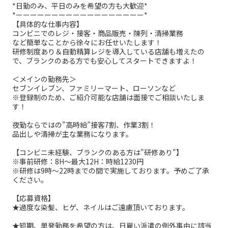
*日勤のみ、平日のみを希望の方も大歓迎*
*ーーーーーーーーーーーーーーーーーー*
【具体的な仕事内容】
コンビニでのレジ・接客・商品販売・陳列・清掃業務
など簡単なことから徐々にお任せいたします！
研修制度あり＆自動精算レジを導入している店舗も増えたの
で、ブランクのある方でも安心してスタートできますよ！
＜メインの勤務先＞
セブンイレブン、ファミリーマート、ローソンなど
※登録制のため、ご紹介可能な店舗は面接でご相談いたしま
す！
夜勤ならではの”高時給”接客7割、作業3割！
品出しや清掃が主な業務になります。
【コンビニ未経験、ブランクのある方は"研修あり"】
※事前研修：8H～最大12H：時給1230円
※研修は9時～22時までの間で実施しております。予めご了承
ください。
【応募資格】
★過度な染髪、ヒゲ、ネイルはご遠慮頂いております。
★短期、単発勤務を希望の方は、日雇い派遣の例外事由に該当