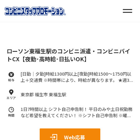
ローソン東福生駅のコンビニ派遣・コンビニバイ
トCX【夜勤･高時給･日払いOK】
[日勤｜夕勤]時給1300円以上[夜勤]時給1500～1750円以
上＋交通費
※時間帯により、時給が異なります。
★週3...
給与
東京都 福生市 東福生駅
エリア
1日7時間以上 シフト自己申告制！
平日のみや土日祝勤務
など希望を教えてください！
※シフト自己申告制
※曜...
時間
Web応募