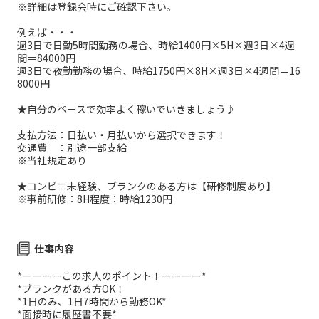
※詳細は登録会時にご確認下さい。
例えば・・・
週3日で日勤5時間勤務の場合、時給1400円×5H×週3日×4週
間＝84000円
週3日で夜勤勤務の場合、時給1750円×8H×週3日×4週間＝16
8000円
★自分のペースで効率よく稼いでいきましょう♪
支払方法：日払い・月払いから選択できます！
交通費 ：別途一部支給
※当社規定あり
★コンビニ未経験、ブランクのある方は【研修制度あり】
※事前研修：8H程度：時給1230円
仕事内容
*ーーーーこの求人のポイント！ーーーー*
*ブランクがある方OK！
*1日のみ、1日7時間から勤務OK*
*面接時に履歴書不要*