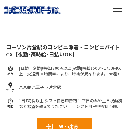
ローソン片倉駅のコンビニ派遣・コンビニバイト
CX【夜勤･高時給･日払いOK】
[日勤｜夕勤]時給1300円以上[夜勤]時給1500～1750円以
上＋交通費
※時間帯により、時給が異なります。
★週3...
給与
東京都 八王子市 片倉駅
エリア
1日7時間以上 シフト自己申告制！
平日のみや土日祝勤務
など希望を教えてください！
※シフト自己申告制
※曜...
時間
Web応募