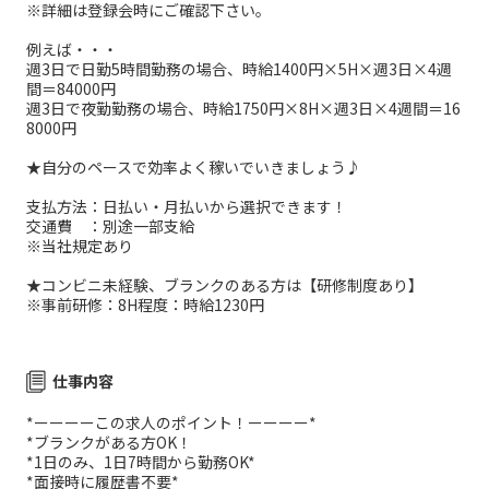
※詳細は登録会時にご確認下さい。
例えば・・・
週3日で日勤5時間勤務の場合、時給1400円×5H×週3日×4週
間＝84000円
週3日で夜勤勤務の場合、時給1750円×8H×週3日×4週間＝16
8000円
★自分のペースで効率よく稼いでいきましょう♪
支払方法：日払い・月払いから選択できます！
交通費 ：別途一部支給
※当社規定あり
★コンビニ未経験、ブランクのある方は【研修制度あり】
※事前研修：8H程度：時給1230円
仕事内容
*ーーーーこの求人のポイント！ーーーー*
*ブランクがある方OK！
*1日のみ、1日7時間から勤務OK*
*面接時に履歴書不要*