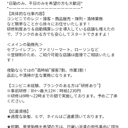
*日勤のみ、平日のみを希望の方も大歓迎*
*ーーーーーーーーーーーーーーーーーー*
【具体的な仕事内容】
コンビニでのレジ・接客・商品販売・陳列・清掃業務
など簡単なことから徐々にお任せいたします！
研修制度あり＆自動精算レジを導入している店舗も増えたの
で、ブランクのある方でも安心してスタートできますよ！
＜メインの勤務先＞
セブンイレブン、ファミリーマート、ローソンなど
※登録制のため、ご紹介可能な店舗は面接でご相談いたしま
す！
夜勤ならではの”高時給”接客7割、作業3割！
品出しや清掃が主な業務になります。
【コンビニ未経験、ブランクのある方は"研修あり"】
※事前研修：8H～最大12H：時給1230円
※研修は9時～22時までの間で実施しております。予めご了承
ください。
【応募資格】
★過度な染髪、ヒゲ、ネイルはご遠慮頂いております。
★短期、単発勤務を希望の方は、日雇い派遣の例外事由に該当