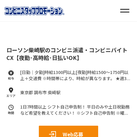
ローソン柴崎駅のコンビニ派遣・コンビニバイト
CX【夜勤･高時給･日払いOK】
[日勤｜夕勤]時給1300円以上[夜勤]時給1500～1750円以
上＋交通費
※時間帯により、時給が異なります。
★週3...
給与
東京都 調布市 柴崎駅
エリア
1日7時間以上 シフト自己申告制！
平日のみや土日祝勤務
など希望を教えてください！
※シフト自己申告制
※曜...
時間
Web応募