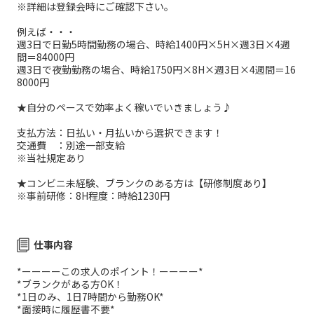
※詳細は登録会時にご確認下さい。
例えば・・・
週3日で日勤5時間勤務の場合、時給1400円×5H×週3日×4週
間＝84000円
週3日で夜勤勤務の場合、時給1750円×8H×週3日×4週間＝16
8000円
★自分のペースで効率よく稼いでいきましょう♪
支払方法：日払い・月払いから選択できます！
交通費 ：別途一部支給
※当社規定あり
★コンビニ未経験、ブランクのある方は【研修制度あり】
※事前研修：8H程度：時給1230円
仕事内容
*ーーーーこの求人のポイント！ーーーー*
*ブランクがある方OK！
*1日のみ、1日7時間から勤務OK*
*面接時に履歴書不要*