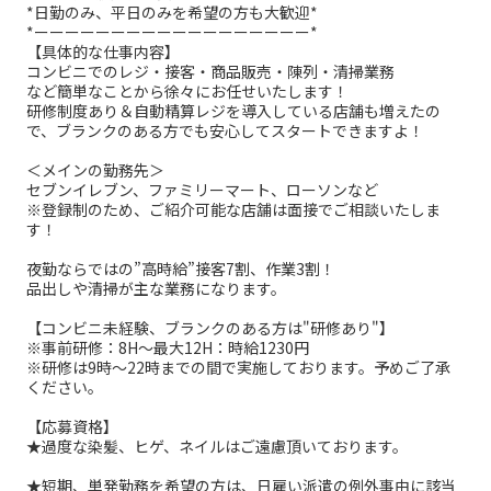
*日勤のみ、平日のみを希望の方も大歓迎*
*ーーーーーーーーーーーーーーーーーー*
【具体的な仕事内容】
コンビニでのレジ・接客・商品販売・陳列・清掃業務
など簡単なことから徐々にお任せいたします！
研修制度あり＆自動精算レジを導入している店舗も増えたの
で、ブランクのある方でも安心してスタートできますよ！
＜メインの勤務先＞
セブンイレブン、ファミリーマート、ローソンなど
※登録制のため、ご紹介可能な店舗は面接でご相談いたしま
す！
夜勤ならではの”高時給”接客7割、作業3割！
品出しや清掃が主な業務になります。
【コンビニ未経験、ブランクのある方は"研修あり"】
※事前研修：8H～最大12H：時給1230円
※研修は9時～22時までの間で実施しております。予めご了承
ください。
【応募資格】
★過度な染髪、ヒゲ、ネイルはご遠慮頂いております。
★短期、単発勤務を希望の方は、日雇い派遣の例外事由に該当