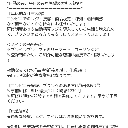
*日勤のみ、平日のみを希望の方も大歓迎*
*ーーーーーーーーーーーーーーーーーー*
【具体的な仕事内容】
コンビニでのレジ・接客・商品販売・陳列・清掃業務
など簡単なことから徐々にお任せいたします！
研修制度あり＆自動精算レジを導入している店舗も増えたの
で、ブランクのある方でも安心してスタートできますよ！
＜メインの勤務先＞
セブンイレブン、ファミリーマート、ローソンなど
※登録制のため、ご紹介可能な店舗は面接でご相談いたしま
す！
夜勤ならではの”高時給”接客7割、作業3割！
品出しや清掃が主な業務になります。
【コンビニ未経験、ブランクのある方は"研修あり"】
※事前研修：8H～最大12H：時給1230円
※研修は9時～22時までの間で実施しております。予めご了承
ください。
【応募資格】
★過度な染髪、ヒゲ、ネイルはご遠慮頂いております。
★短期、単発勤務を希望の方は、日雇い派遣の例外事由に該当