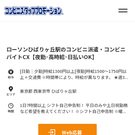
ローソンひばりヶ丘駅のコンビニ派遣・コンビニ
バイトCX【夜勤･高時給･日払いOK】
[日勤｜夕勤]時給1300円以上[夜勤]時給1500～1750円以
上＋交通費
※時間帯により、時給が異なります。
★週3...
給与
東京都 西東京市 ひばりヶ丘駅
エリア
1日7時間以上 シフト自己申告制！
平日のみや土日祝勤務
など希望を教えてください！
※シフト自己申告制
※曜...
時間
Web応募