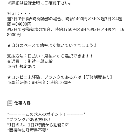
※詳細は登録会時にご確認下さい。
例えば・・・
週3日で日勤5時間勤務の場合、時給1400円×5H×週3日×4週
間＝84000円
週3日で夜勤勤務の場合、時給1750円×8H×週3日×4週間＝16
8000円
★自分のペースで効率よく稼いでいきましょう♪
支払方法：日払い・月払いから選択できます！
交通費 ：別途一部支給
※当社規定あり
★コンビニ未経験、ブランクのある方は【研修制度あり】
※事前研修：8H程度：時給1230円
仕事内容
*ーーーーこの求人のポイント！ーーーー*
*ブランクがある方OK！
*1日のみ、1日7時間から勤務OK*
*面接時に履歴書不要*