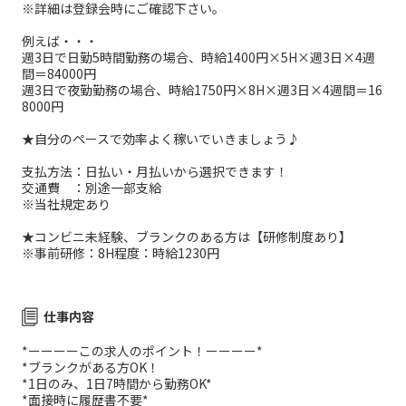
※詳細は登録会時にご確認下さい。
例えば・・・
週3日で日勤5時間勤務の場合、時給1400円×5H×週3日×4週
間＝84000円
週3日で夜勤勤務の場合、時給1750円×8H×週3日×4週間＝16
8000円
★自分のペースで効率よく稼いでいきましょう♪
支払方法：日払い・月払いから選択できます！
交通費 ：別途一部支給
※当社規定あり
★コンビニ未経験、ブランクのある方は【研修制度あり】
※事前研修：8H程度：時給1230円
仕事内容
*ーーーーこの求人のポイント！ーーーー*
*ブランクがある方OK！
*1日のみ、1日7時間から勤務OK*
*面接時に履歴書不要*