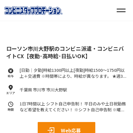
ローソン市川大野駅のコンビニ派遣・コンビニバ
イトCX【夜勤･高時給･日払いOK】
[日勤｜夕勤]時給1300円以上[夜勤]時給1500～1750円以
上＋交通費
※時間帯により、時給が異なります。
★週3...
給与
千葉県 市川市 市川大野駅
エリア
1日7時間以上 シフト自己申告制！
平日のみや土日祝勤務
など希望を教えてください！
※シフト自己申告制
※曜...
時間
Web応募