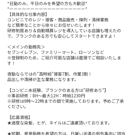
*日勤のみ、平日のみを希望の方も大歓迎*
*ーーーーーーーーーーーーーーーーーー*
【具体的な仕事内容】
コンビニでのレジ・接客・商品販売・陳列・清掃業務
など簡単なことから徐々にお任せいたします！
研修制度あり＆自動精算レジを導入している店舗も増えたの
で、ブランクのある方でも安心してスタートできますよ！
＜メインの勤務先＞
セブンイレブン、ファミリーマート、ローソンなど
※登録制のため、ご紹介可能な店舗は面接でご相談いたしま
す！
夜勤ならではの”高時給”接客7割、作業3割！
品出しや清掃が主な業務になります。
【コンビニ未経験、ブランクのある方は"研修あり"】
※事前研修：8H～最大12H：時給1230円
※研修は9時～22時までの間で実施しております。予めご了承
ください。
【応募資格】
★過度な染髪、ヒゲ、ネイルはご遠慮頂いております。
★短期、単発勤務を希望の方は、日雇い派遣の例外事由に該当