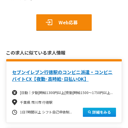
Web応募
この求人に似ている求人情報
セブンイレブン行徳駅のコンビニ派遣・コンビニ
バイトCX【夜勤･高時給･日払いOK】
[日勤｜夕勤]時給1300円以上[夜勤]時給1500～1750円以上...
千葉県 市川市 行徳駅
詳細をみる
1日7時間以上 シフト自己申告制...