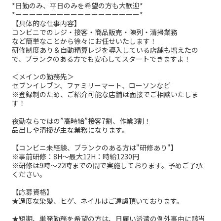
*日勤のみ、平日のみを希望の方も大歓迎*
*ーーーーーーーーーーーーーーーーーー*
【具体的な仕事内容】
コンビニでのレジ・接客・商品販売・陳列・清掃業務
など簡単なことから徐々にお任せいたします！
研修制度あり＆自動精算レジを導入している店舗も増えたの
で、ブランクのある方でも安心してスタートできますよ！
＜メインの勤務先＞
セブンイレブン、ファミリーマート、ローソンなど
※登録制のため、ご紹介可能な店舗は面接でご相談いたしま
す！
夜勤ならではの”高時給”接客7割、作業3割！
品出しや清掃が主な業務になります。
【コンビニ未経験、ブランクのある方は"研修あり"】
※事前研修：8H～最大12H：時給1230円
※研修は9時～22時までの間で実施しております。予めご了承
ください。
【応募資格】
★過度な染髪、ヒゲ、ネイルはご遠慮頂いております。
★短期、単発勤務を希望の方は、日雇い派遣の例外事由に該当