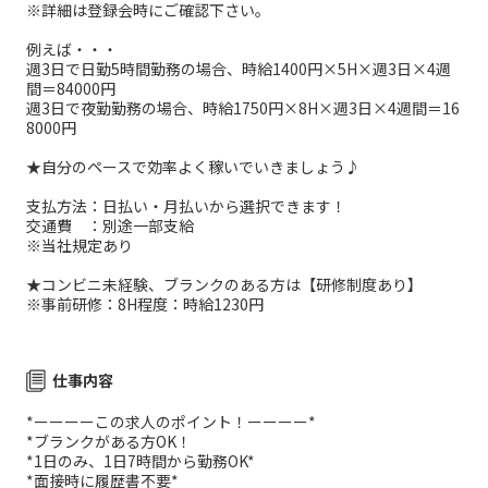
※詳細は登録会時にご確認下さい。
例えば・・・
週3日で日勤5時間勤務の場合、時給1400円×5H×週3日×4週
間＝84000円
週3日で夜勤勤務の場合、時給1750円×8H×週3日×4週間＝16
8000円
★自分のペースで効率よく稼いでいきましょう♪
支払方法：日払い・月払いから選択できます！
交通費 ：別途一部支給
※当社規定あり
★コンビニ未経験、ブランクのある方は【研修制度あり】
※事前研修：8H程度：時給1230円
仕事内容
*ーーーーこの求人のポイント！ーーーー*
*ブランクがある方OK！
*1日のみ、1日7時間から勤務OK*
*面接時に履歴書不要*