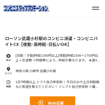
ローソン武蔵小杉駅のコンビニ派遣・コンビニバ
イトCX【夜勤･高時給･日払いOK】
[日勤｜夕勤]時給1300円以上[夜勤]時給1500～1750円以
上＋交通費
※時間帯により、時給が異なります。
★週3...
給与
神奈川県 川崎市 武蔵小杉駅
エリア
1日7時間以上 シフト自己申告制！
平日のみや土日祝勤務
など希望を教えてください！
※シフト自己申告制
※曜...
時間
Web応募