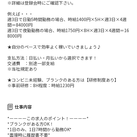
※詳細は登録会時にご確認下さい。
例えば・・・
週3日で日勤5時間勤務の場合、時給1400円×5H×週3日×4週
間＝84000円
週3日で夜勤勤務の場合、時給1750円×8H×週3日×4週間＝16
8000円
★自分のペースで効率よく稼いでいきましょう♪
支払方法：日払い・月払いから選択できます！
交通費 ：別途一部支給
※当社規定あり
★コンビニ未経験、ブランクのある方は【研修制度あり】
※事前研修：8H程度：時給1230円
仕事内容
*ーーーーこの求人のポイント！ーーーー*
*ブランクがある方OK！
*1日のみ、1日7時間から勤務OK*
*面接時に履歴書不要*