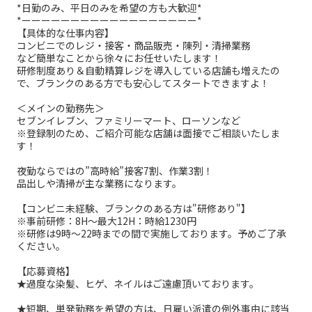
*日勤のみ、平日のみを希望の方も大歓迎*
*ーーーーーーーーーーーーーーーーーー*
【具体的な仕事内容】
コンビニでのレジ・接客・商品販売・陳列・清掃業務
など簡単なことから徐々にお任せいたします！
研修制度あり＆自動精算レジを導入している店舗も増えたの
で、ブランクのある方でも安心してスタートできますよ！
＜メインの勤務先＞
セブンイレブン、ファミリーマート、ローソンなど
※登録制のため、ご紹介可能な店舗は面接でご相談いたしま
す！
夜勤ならではの”高時給”接客7割、作業3割！
品出しや清掃が主な業務になります。
【コンビニ未経験、ブランクのある方は"研修あり"】
※事前研修：8H～最大12H：時給1230円
※研修は9時～22時までの間で実施しております。予めご了承
ください。
【応募資格】
★過度な染髪、ヒゲ、ネイルはご遠慮頂いております。
★短期、単発勤務を希望の方は、日雇い派遣の例外事由に該当