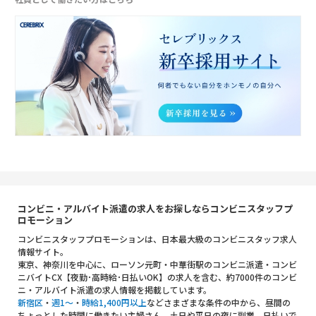
コンビニ・アルバイト派遣の求人をお探しならコンビニスタッフプ
ロモーション
コンビニスタッフプロモーションは、日本最大級のコンビニスタッフ求人
情報サイト。
東京、神奈川を中心に、ローソン元町・中華街駅のコンビニ派遣・コンビ
ニバイトCX【夜勤･高時給･日払いOK】の求人を含む、約7000件のコンビ
ニ・アルバイト派遣の求人情報を掲載しています。
新宿区
・
週1～
・
時給1,400円以上
などさまざまな条件の中から、昼間の
ちょっとした時間に働きたい主婦さん、土日や平日の夜に副業、日払いで