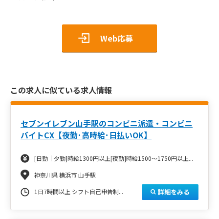
Web応募
この求人に似ている求人情報
セブンイレブン山手駅のコンビニ派遣・コンビニ
バイトCX【夜勤･高時給･日払いOK】
[日勤｜夕勤]時給1300円以上[夜勤]時給1500～1750円以上...
神奈川県 横浜市 山手駅
詳細をみる
1日7時間以上 シフト自己申告制...