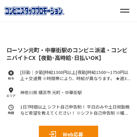
ローソン元町・中華街駅のコンビニ派遣・コンビ
ニバイトCX【夜勤･高時給･日払いOK】
[日勤｜夕勤]時給1300円以上[夜勤]時給1500～1750円以
上＋交通費
※時間帯により、時給が異なります。
★週3...
給与
神奈川県 横浜市 元町・中華街駅
エリア
1日7時間以上 シフト自己申告制！
平日のみや土日祝勤務
など希望を教えてください！
※シフト自己申告制
※曜...
時間
Web応募