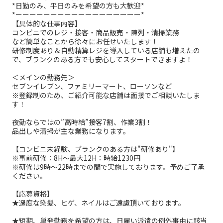
*日勤のみ、平日のみを希望の方も大歓迎*
*ーーーーーーーーーーーーーーーーーー*
【具体的な仕事内容】
コンビニでのレジ・接客・商品販売・陳列・清掃業務
など簡単なことから徐々にお任せいたします！
研修制度あり＆自動精算レジを導入している店舗も増えたの
で、ブランクのある方でも安心してスタートできますよ！
＜メインの勤務先＞
セブンイレブン、ファミリーマート、ローソンなど
※登録制のため、ご紹介可能な店舗は面接でご相談いたしま
す！
夜勤ならではの”高時給”接客7割、作業3割！
品出しや清掃が主な業務になります。
【コンビニ未経験、ブランクのある方は"研修あり"】
※事前研修：8H～最大12H：時給1230円
※研修は9時～22時までの間で実施しております。予めご了承
ください。
【応募資格】
★過度な染髪、ヒゲ、ネイルはご遠慮頂いております。
★短期、単発勤務を希望の方は、日雇い派遣の例外事由に該当