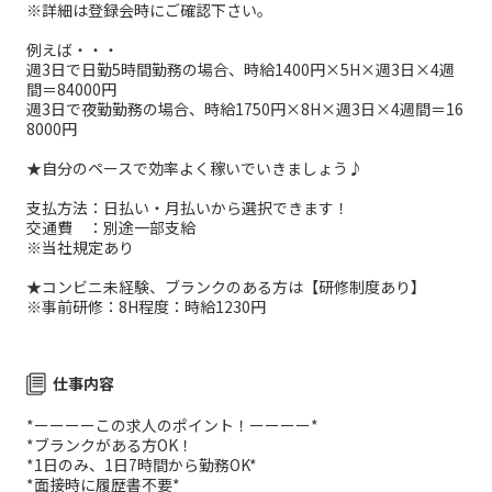
※詳細は登録会時にご確認下さい。
例えば・・・
週3日で日勤5時間勤務の場合、時給1400円×5H×週3日×4週
間＝84000円
週3日で夜勤勤務の場合、時給1750円×8H×週3日×4週間＝16
8000円
★自分のペースで効率よく稼いでいきましょう♪
支払方法：日払い・月払いから選択できます！
交通費 ：別途一部支給
※当社規定あり
★コンビニ未経験、ブランクのある方は【研修制度あり】
※事前研修：8H程度：時給1230円
仕事内容
*ーーーーこの求人のポイント！ーーーー*
*ブランクがある方OK！
*1日のみ、1日7時間から勤務OK*
*面接時に履歴書不要*