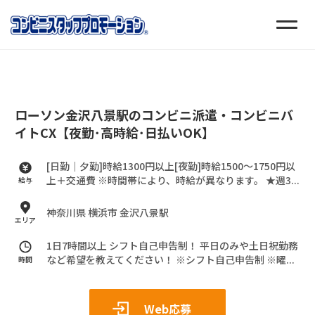
ローソン金沢八景駅のコンビニ派遣・コンビニバ
イトCX【夜勤･高時給･日払いOK】
[日勤｜夕勤]時給1300円以上[夜勤]時給1500～1750円以
上＋交通費
※時間帯により、時給が異なります。
★週3...
給与
神奈川県 横浜市 金沢八景駅
エリア
1日7時間以上 シフト自己申告制！
平日のみや土日祝勤務
など希望を教えてください！
※シフト自己申告制
※曜...
時間
Web応募