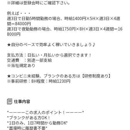
※詳細は登録会時にご確認下さい。
例えば・・・
週3日で日勤5時間勤務の場合、時給1400円×5H×週3日×4週
間＝84000円
週3日で夜勤勤務の場合、時給1750円×8H×週3日×4週間＝16
8000円
★自分のペースで効率よく稼いでいきましょう♪
支払方法：日払い・月払いから選択できます！
交通費 ：別途一部支給
※当社規定あり
★コンビニ未経験、ブランクのある方は【研修制度あり】
※事前研修：8H程度：時給1230円
仕事内容
*ーーーーこの求人のポイント！ーーーー*
*ブランクがある方OK！
*1日のみ、1日7時間から勤務OK*
*面接時に履歴書不要*