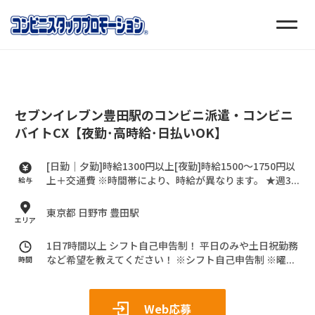
セブンイレブン豊田駅のコンビニ派遣・コンビニ
バイトCX【夜勤･高時給･日払いOK】
[日勤｜夕勤]時給1300円以上[夜勤]時給1500～1750円以
上＋交通費
※時間帯により、時給が異なります。
★週3...
給与
東京都 日野市 豊田駅
エリア
1日7時間以上 シフト自己申告制！
平日のみや土日祝勤務
など希望を教えてください！
※シフト自己申告制
※曜...
時間
Web応募