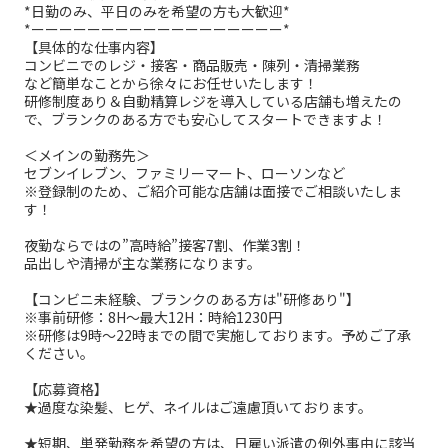
*日勤のみ、平日のみを希望の方も大歓迎*
*ーーーーーーーーーーーーーーーーーー*
【具体的な仕事内容】
コンビニでのレジ・接客・商品販売・陳列・清掃業務
など簡単なことから徐々にお任せいたします！
研修制度あり＆自動精算レジを導入している店舗も増えたの
で、ブランクのある方でも安心してスタートできますよ！
＜メインの勤務先＞
セブンイレブン、ファミリーマート、ローソンなど
※登録制のため、ご紹介可能な店舗は面接でご相談いたしま
す！
夜勤ならではの”高時給”接客7割、作業3割！
品出しや清掃が主な業務になります。
【コンビニ未経験、ブランクのある方は"研修あり"】
※事前研修：8H～最大12H：時給1230円
※研修は9時～22時までの間で実施しております。予めご了承
ください。
【応募資格】
★過度な染髪、ヒゲ、ネイルはご遠慮頂いております。
★短期、単発勤務を希望の方は、日雇い派遣の例外事由に該当