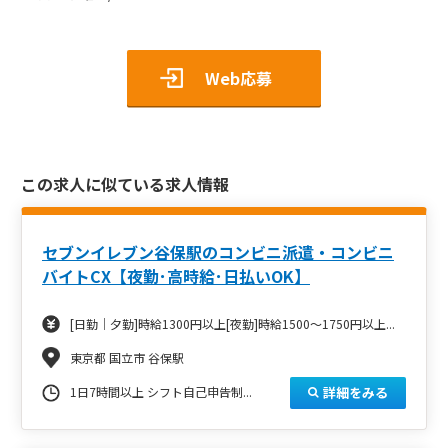
Web応募
この求人に似ている求人情報
セブンイレブン谷保駅のコンビニ派遣・コンビニ
バイトCX【夜勤･高時給･日払いOK】
[日勤｜夕勤]時給1300円以上[夜勤]時給1500～1750円以上...
東京都 国立市 谷保駅
詳細をみる
1日7時間以上 シフト自己申告制...