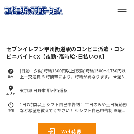
セブンイレブン甲州街道駅のコンビニ派遣・コン
ビニバイトCX【夜勤･高時給･日払いOK】
[日勤｜夕勤]時給1300円以上[夜勤]時給1500～1750円以
上＋交通費
※時間帯により、時給が異なります。
★週3...
給与
東京都 日野市 甲州街道駅
エリア
1日7時間以上 シフト自己申告制！
平日のみや土日祝勤務
など希望を教えてください！
※シフト自己申告制
※曜...
時間
Web応募