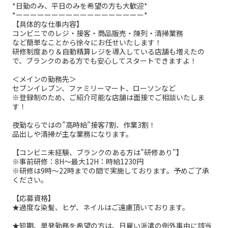
*日勤のみ、平日のみを希望の方も大歓迎*
*ーーーーーーーーーーーーーーーーーー*
【具体的な仕事内容】
コンビニでのレジ・接客・商品販売・陳列・清掃業務
など簡単なことから徐々にお任せいたします！
研修制度あり＆自動精算レジを導入している店舗も増えたの
で、ブランクのある方でも安心してスタートできますよ！
＜メインの勤務先＞
セブンイレブン、ファミリーマート、ローソンなど
※登録制のため、ご紹介可能な店舗は面接でご相談いたしま
す！
夜勤ならではの”高時給”接客7割、作業3割！
品出しや清掃が主な業務になります。
【コンビニ未経験、ブランクのある方は"研修あり"】
※事前研修：8H～最大12H：時給1230円
※研修は9時～22時までの間で実施しております。予めご了承
ください。
【応募資格】
★過度な染髪、ヒゲ、ネイルはご遠慮頂いております。
★短期、単発勤務を希望の方は、日雇い派遣の例外事由に該当