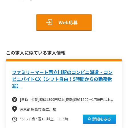
Web応募
この求人に似ている求人情報
ファミリーマート西立川駅のコンビニ派遣・コン
ビニバイトCX【シフト自由！5時間からの勤務歓
迎】
[日勤｜夕勤]時給1300円以上[夜勤]時給1500～1750円以上...
東京都 昭島市 西立川駅
詳細をみる
*シフト例* 週1日以上、1日5時...