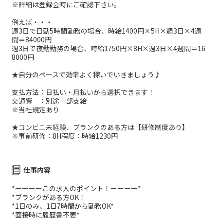
※詳細は登録会時にご確認下さい。
例えば・・・
週3日で日勤5時間勤務の場合、時給1400円×5H×週3日×4週
間＝84000円
週3日で夜勤勤務の場合、時給1750円×8H×週3日×4週間＝16
8000円
★自分のペースで効率よく稼いでいきましょう♪
支払方法：日払い・月払いから選択できます！
交通費 ：別途一部支給
※当社規定あり
★コンビニ未経験、ブランクのある方は【研修制度あり】
※事前研修：8H程度：時給1230円
仕事内容
*ーーーーこの求人のポイント！ーーーー*
*ブランクがある方OK！
*1日のみ、1日7時間から勤務OK*
*面接時に履歴書不要*