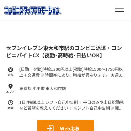
セブンイレブン東大和市駅のコンビニ派遣・コン
ビニバイトCX【夜勤･高時給･日払いOK】
[日勤｜夕勤]時給1300円以上[夜勤]時給1500～1750円以
上＋交通費
※時間帯により、時給が異なります。
★週3...
給与
東京都 小平市 東大和市駅
エリア
1日7時間以上 シフト自己申告制！
平日のみや土日祝勤務
など希望を教えてください！
※シフト自己申告制
※曜...
時間
Web応募