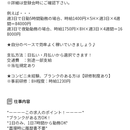
※詳細は登録会時にご確認下さい。
例えば・・・
週3日で日勤5時間勤務の場合、時給1400円×5H×週3日×4週
間＝84000円
週3日で夜勤勤務の場合、時給1750円×8H×週3日×4週間＝16
8000円
★自分のペースで効率よく稼いでいきましょう♪
支払方法：日払い・月払いから選択できます！
交通費 ：別途一部支給
※当社規定あり
★コンビニ未経験、ブランクのある方は【研修制度あり】
※事前研修：8H程度：時給1230円
仕事内容
*ーーーーこの求人のポイント！ーーーー*
*ブランクがある方OK！
*1日のみ、1日7時間から勤務OK*
*面接時に履歴書不要*