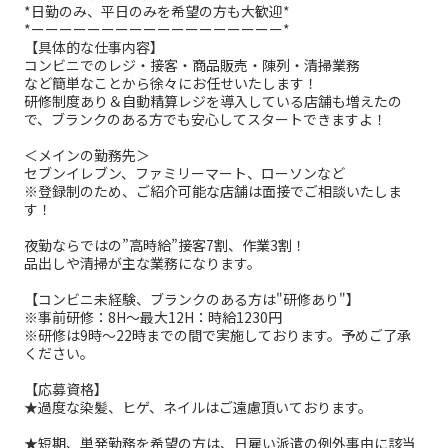
*日勤のみ、平日のみを希望の方も大歓迎*
*ーーーーーーーーーーーーーーーーーー*
【具体的な仕事内容】
コンビニでのレジ・接客・商品販売・陳列・清掃業務
など簡単なことから徐々にお任せいたします！
研修制度あり＆自動精算レジを導入している店舗も増えたの
で、ブランクのある方でも安心してスタートできますよ！
＜メインの勤務先＞
セブンイレブン、ファミリーマート、ローソンなど
※登録制のため、ご紹介可能な店舗は面接でご相談いたしま
す！
夜勤ならではの”高時給”接客7割、作業3割！
品出しや清掃が主な業務になります。
【コンビニ未経験、ブランクのある方は"研修あり"】
※事前研修：8H～最大12H：時給1230円
※研修は9時～22時までの間で実施しております。予めご了承
ください。
【応募資格】
★過度な染髪、ヒゲ、ネイルはご遠慮頂いております。
★短期、単発勤務を希望の方は、日雇い派遣の例外事由に該当