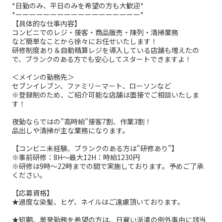
*日勤のみ、平日のみを希望の方も大歓迎*
*ーーーーーーーーーーーーーーーーーー*
【具体的な仕事内容】
コンビニでのレジ・接客・商品販売・陳列・清掃業務
など簡単なことから徐々にお任せいたします！
研修制度あり＆自動精算レジを導入している店舗も増えたの
で、ブランクのある方でも安心してスタートできますよ！
＜メインの勤務先＞
セブンイレブン、ファミリーマート、ローソンなど
※登録制のため、ご紹介可能な店舗は面接でご相談いたしま
す！
夜勤ならではの”高時給”接客7割、作業3割！
品出しや清掃が主な業務になります。
【コンビニ未経験、ブランクのある方は"研修あり"】
※事前研修：8H～最大12H：時給1230円
※研修は9時～22時までの間で実施しております。予めご了承
ください。
【応募資格】
★過度な染髪、ヒゲ、ネイルはご遠慮頂いております。
★短期、単発勤務を希望の方は、日雇い派遣の例外事由に該当