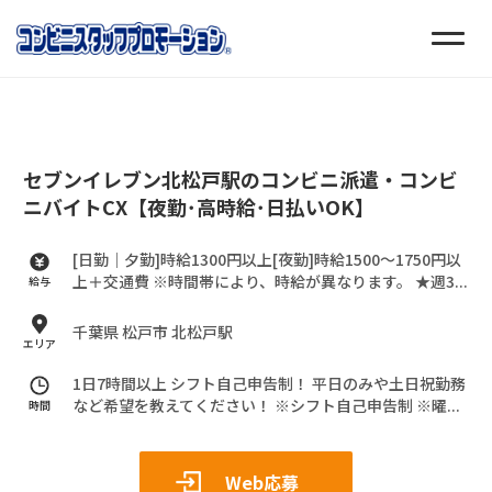
セブンイレブン北松戸駅のコンビニ派遣・コンビ
ニバイトCX【夜勤･高時給･日払いOK】
[日勤｜夕勤]時給1300円以上[夜勤]時給1500～1750円以
上＋交通費
※時間帯により、時給が異なります。
★週3...
給与
千葉県 松戸市 北松戸駅
エリア
1日7時間以上 シフト自己申告制！
平日のみや土日祝勤務
など希望を教えてください！
※シフト自己申告制
※曜...
時間
Web応募