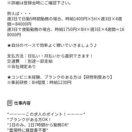
※詳細は登録会時にご確認下さい。
例えば・・・
週3日で日勤5時間勤務の場合、時給1400円×5H×週3日×4週
間＝84000円
週3日で夜勤勤務の場合、時給1750円×8H×週3日×4週間＝16
8000円
★自分のペースで効率よく稼いでいきましょう♪
支払方法：日払い・月払いから選択できます！
交通費 ：別途一部支給
※当社規定あり
★コンビニ未経験、ブランクのある方は【研修制度あり】
※事前研修：8H程度：時給1230円
仕事内容
*ーーーーこの求人のポイント！ーーーー*
*ブランクがある方OK！
*1日のみ、1日7時間から勤務OK*
*面接時に履歴書不要*