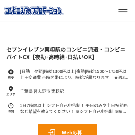
セブンイレブン実籾駅のコンビニ派遣・コンビニ
バイトCX【夜勤･高時給･日払いOK】
[日勤｜夕勤]時給1300円以上[夜勤]時給1500～1750円以
上＋交通費
※時間帯により、時給が異なります。
★週3...
給与
千葉県 習志野市 実籾駅
エリア
1日7時間以上 シフト自己申告制！
平日のみや土日祝勤務
など希望を教えてください！
※シフト自己申告制
※曜...
時間
Web応募