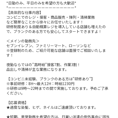
*日勤のみ、平日のみを希望の方も大歓迎*
*ーーーーーーーーーーーーーーーーーー*
【具体的な仕事内容】
コンビニでのレジ・接客・商品販売・陳列・清掃業務
など簡単なことから徐々にお任せいたします！
研修制度あり＆自動精算レジを導入している店舗も増えたの
で、ブランクのある方でも安心してスタートできますよ！
＜メインの勤務先＞
セブンイレブン、ファミリーマート、ローソンなど
※登録制のため、ご紹介可能な店舗は面接でご相談いたしま
す！
夜勤ならではの”高時給”接客7割、作業3割！
品出しや清掃が主な業務になります。
【コンビニ未経験、ブランクのある方は"研修あり"】
※事前研修：8H～最大12H：時給1230円
※研修は9時～22時までの間で実施しております。予めご了承
ください。
【応募資格】
★過度な染髪、ヒゲ、ネイルはご遠慮頂いております。
★短期、単発勤務を希望の方は、日雇い派遣の例外事由に該当