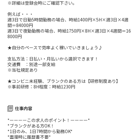
※詳細は登録会時にご確認下さい。
例えば・・・
週3日で日勤5時間勤務の場合、時給1400円×5H×週3日×4週
間＝84000円
週3日で夜勤勤務の場合、時給1750円×8H×週3日×4週間＝16
8000円
★自分のペースで効率よく稼いでいきましょう♪
支払方法：日払い・月払いから選択できます！
交通費 ：別途一部支給
※当社規定あり
★コンビニ未経験、ブランクのある方は【研修制度あり】
※事前研修：8H程度：時給1230円
仕事内容
*ーーーーこの求人のポイント！ーーーー*
*ブランクがある方OK！
*1日のみ、1日7時間から勤務OK*
*面接時に履歴書不要*