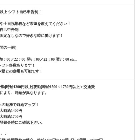
間以上 シフト自己申告制！
や土日祝勤務など希望を教えてください！
自己申告制
固定なしなので好きな時に働けます！
間の一例）
翌8：00／22：00-翌6：00／22：00-翌7：00 etc...
シフト多数あります！
夕勤との併用も可能です！
勤]時給1300円以上[夜勤]時給1500～1750円以上＋交通費
により、時給が異なります。
上の勤務で時給アップ！
大時給1400円
大時給1750円
登録会時にご確認下さい。
・・