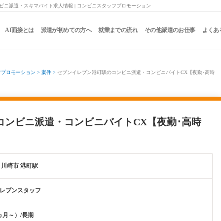
ビニ派遣・スキマバイト求人情報 | コンビニスタッフプロモーション
AI面接とは
派遣が初めての方へ
就業までの流れ
その他派遣のお仕事
よくあ
フプロモーション
>
案件
>
セブンイレブン港町駅のコンビニ派遣・コンビニバイトCX【夜勤･高時
コンビニ派遣・コンビニバイトCX【夜勤･高時
 川崎市 港町駅
レブンスタッフ
ヵ月～）/長期