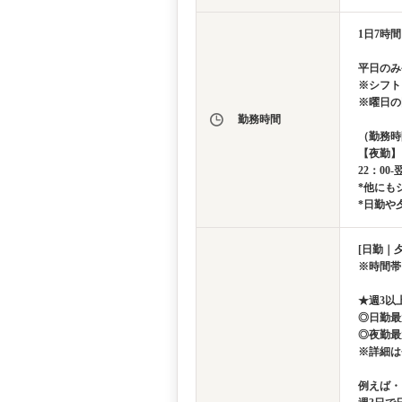
1日7時
平日のみ
※シフト
※曜日の
勤務時間
（勤務時
【夜勤】
22：00-
*他にも
*日勤や
[日勤｜夕
※時間帯
★週3以
◎日勤最
◎夜勤最
※詳細は
例えば・