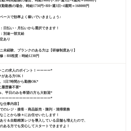
勤5時間勤務の場合、時給1400円×5H×週3日×4週間＝84000円
勤勤務の場合、時給1750円×8H×週3日×4週間＝168000円
ペースで効率よく稼いでいきましょう♪
：日払い・月払いから選択できます！
：別途一部支給
定あり
ニ未経験、ブランクのある方は【研修制度あり】
修：8H程度：時給1230円
ーこの求人のポイント！ーーーー*
クがある方OK！
み、1日7時間から勤務OK*
に履歴書不要*
み、平日のみを希望の方も大歓迎*
ーーーーーーーーーーーーーーー*
な仕事内容】
でのレジ・接客・商品販売・陳列・清掃業務
なことから徐々にお任せいたします！
あり＆自動精算レジを導入している店舗も増えたので、
のある方でも安心してスタートできますよ！