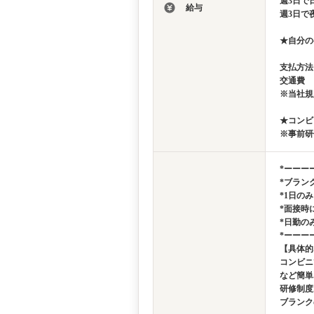
週3日で日
給与
週3日で夜
★自分の
支払方法
交通費 
※当社規
★コンビ
※事前研
*ーーー
*ブラン
*1日の
*面接時
*日勤の
*ーーー
【具体的
コンビニ
など簡単
研修制度
ブランク