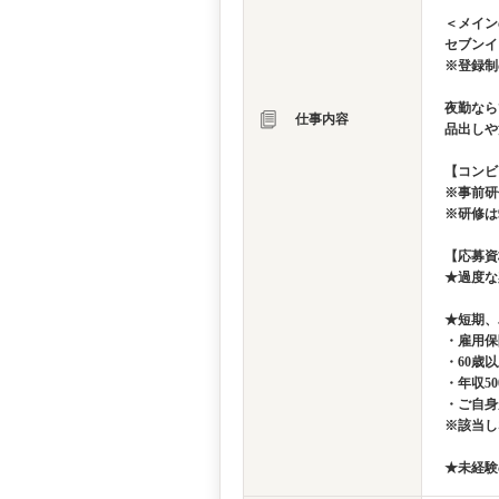
＜メイン
セブンイ
※登録制
夜勤なら
仕事内容
品出しや
【コンビ
※事前研
※研修は
【応募資
★過度な
★短期、
・雇用保
・60歳
・年収5
・ご自身
※該当し
★未経験