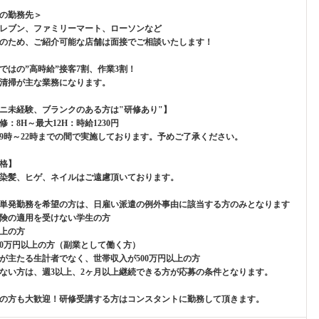
の勤務先＞
レブン、ファミリーマート、ローソンなど
のため、ご紹介可能な店舗は面接でご相談いたします！
ではの”高時給”接客7割、作業3割！
清掃が主な業務になります。
ニ未経験、ブランクのある方は"研修あり"】
修：8H～最大12H：時給1230円
9時～22時までの間で実施しております。予めご了承ください。
格】
染髪、ヒゲ、ネイルはご遠慮頂いております。
単発勤務を希望の方は、日雇い派遣の例外事由に該当する方のみとなります
険の適用を受けない学生の方
以上の方
00万円以上の方（副業として働く方）
が主たる生計者でなく、世帯収入が500万円以上の方
ない方は、週3以上、2ヶ月以上継続できる方が応募の条件となります。
の方も大歓迎！研修受講する方はコンスタントに勤務して頂きます。