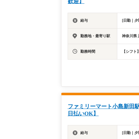
歓迎】
給与
[日勤｜夕
勤務地・最寄り駅
神奈川県 
勤務時間
【シフト】
ファミリーマート小島新田駅
日払いOK】
給与
[日勤｜夕