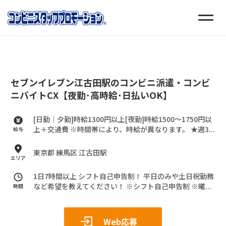
セブンイレブン江古田駅のコンビニ派遣・コンビ
ニバイトCX【夜勤･高時給･日払いOK】
[日勤｜夕勤]時給1300円以上[夜勤]時給1500～1750円以
上＋交通費
※時間帯により、時給が異なります。
★週3...
給与
東京都 練馬区 江古田駅
エリア
1日7時間以上 シフト自己申告制！
平日のみや土日祝勤務
など希望を教えてください！
※シフト自己申告制
※曜...
時間
Web応募