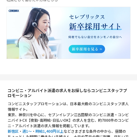
コンビニ・アルバイト派遣の求人をお探しならコンビニスタッフプ
ロモーション
コンビニスタッフプロモーションは、日本最大級のコンビニスタッフ求人
情報サイト。
東京、神奈川を中心に、セブンイレブン江古田駅のコンビニ派遣・コンビ
ニバイトCX【夜勤･高時給･日払いOK】の求人を含む、約7000件のコンビ
ニ・アルバイト派遣の求人情報を掲載しています。
新宿区
・
週1～
・
時給1,400円以上
などさまざまな条件の中から、昼間の
ちょっとした時間に働きたい主婦さん、土日や平日の夜に副業、日払いで