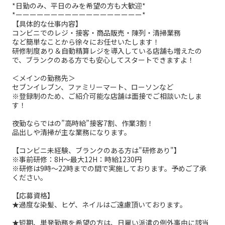
*日勤のみ、平日のみを希望の方も大歓迎*
*ーーーーーーーーーーーーーーーーーー*
【具体的な仕事内容】
コンビニでのレジ・接客・商品販売・陳列・清掃業務
など簡単なことから徐々にお任せいたします！
研修制度あり＆自動精算レジを導入している店舗も増えたの
で、ブランクのある方でも安心してスタートできますよ！
＜メインの勤務先＞
セブンイレブン、ファミリーマート、ローソンなど
※登録制のため、ご紹介可能な店舗は面接でご相談いたしま
す！
夜勤ならではの”高時給”接客7割、作業3割！
品出しや清掃が主な業務になります。
【コンビニ未経験、ブランクのある方は"研修あり"】
※事前研修：8H～最大12H：時給1230円
※研修は9時～22時までの間で実施しております。予めご了承
ください。
【応募資格】
★過度な染髪、ヒゲ、ネイルはご遠慮頂いております。
★短期、単発勤務を希望の方は、日雇い派遣の例外事由に該当