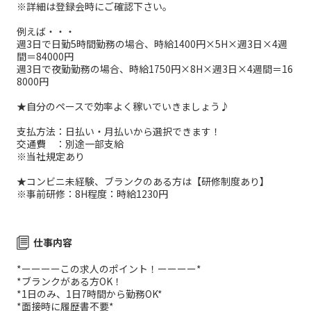
※詳細は登録会時にご確認下さい。
例えば・・・
週3日で日勤5時間勤務の場合、時給1400円×5H×週3日×4週
間＝84000円
週3日で夜勤勤務の場合、時給1750円×8H×週3日×4週間＝16
8000円
★自分のペースで効率よく稼いでいきましょう♪
支払方法：日払い・月払いから選択できます！
交通費 ：別途一部支給
※当社規定あり
★コンビニ未経験、ブランクのある方は【研修制度あり】
※事前研修：8H程度：時給1230円
仕事内容
*ーーーーこの求人のポイント！ーーーー*
*ブランクがある方OK！
*1日のみ、1日7時間から勤務OK*
*面接時に履歴書不要*