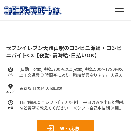
セブンイレブン大岡山駅のコンビニ派遣・コンビ
ニバイトCX【夜勤･高時給･日払いOK】
[日勤｜夕勤]時給1300円以上[夜勤]時給1500～1750円以
上＋交通費
※時間帯により、時給が異なります。
★週3...
給与
東京都 目黒区 大岡山駅
エリア
1日7時間以上 シフト自己申告制！
平日のみや土日祝勤務
など希望を教えてください！
※シフト自己申告制
※曜...
時間
Web応募