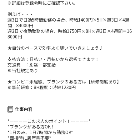
※詳細は登録会時にご確認下さい。
例えば・・・
週3日で日勤5時間勤務の場合、時給1400円×5H×週3日×4週
間＝84000円
週3日で夜勤勤務の場合、時給1750円×8H×週3日×4週間＝16
8000円
★自分のペースで効率よく稼いでいきましょう♪
支払方法：日払い・月払いから選択できます！
交通費 ：別途一部支給
※当社規定あり
★コンビニ未経験、ブランクのある方は【研修制度あり】
※事前研修：8H程度：時給1230円
仕事内容
*ーーーーこの求人のポイント！ーーーー*
*ブランクがある方OK！
*1日のみ、1日7時間から勤務OK*
*面接時に履歴書不要*