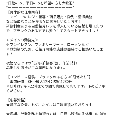
*日勤のみ、平日のみを希望の方も大歓迎*
*ーーーーーーーーーーーーーーーーーー*
【具体的な仕事内容】
コンビニでのレジ・接客・商品販売・陳列・清掃業務
など簡単なことから徐々にお任せいたします！
研修制度あり＆自動精算レジを導入している店舗も増えたの
で、ブランクのある方でも安心してスタートできますよ！
＜メインの勤務先＞
セブンイレブン、ファミリーマート、ローソンなど
※登録制のため、ご紹介可能な店舗は面接でご相談いたしま
す！
夜勤ならではの”高時給”接客7割、作業3割！
品出しや清掃が主な業務になります。
【コンビニ未経験、ブランクのある方は"研修あり"】
※事前研修：8H～最大12H：時給1230円
※研修は9時～22時までの間で実施しております。予めご了承
ください。
【応募資格】
★過度な染髪、ヒゲ、ネイルはご遠慮頂いております。
★短期、単発勤務を希望の方は、日雇い派遣の例外事由に該当