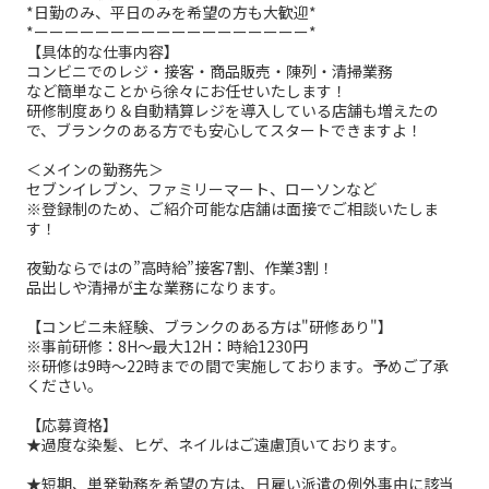
*日勤のみ、平日のみを希望の方も大歓迎*
*ーーーーーーーーーーーーーーーーーー*
【具体的な仕事内容】
コンビニでのレジ・接客・商品販売・陳列・清掃業務
など簡単なことから徐々にお任せいたします！
研修制度あり＆自動精算レジを導入している店舗も増えたの
で、ブランクのある方でも安心してスタートできますよ！
＜メインの勤務先＞
セブンイレブン、ファミリーマート、ローソンなど
※登録制のため、ご紹介可能な店舗は面接でご相談いたしま
す！
夜勤ならではの”高時給”接客7割、作業3割！
品出しや清掃が主な業務になります。
【コンビニ未経験、ブランクのある方は"研修あり"】
※事前研修：8H～最大12H：時給1230円
※研修は9時～22時までの間で実施しております。予めご了承
ください。
【応募資格】
★過度な染髪、ヒゲ、ネイルはご遠慮頂いております。
★短期、単発勤務を希望の方は、日雇い派遣の例外事由に該当