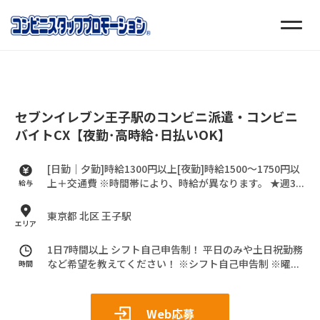
セブンイレブン王子駅のコンビニ派遣・コンビニ
バイトCX【夜勤･高時給･日払いOK】
[日勤｜夕勤]時給1300円以上[夜勤]時給1500～1750円以
上＋交通費
※時間帯により、時給が異なります。
★週3...
給与
東京都 北区 王子駅
エリア
1日7時間以上 シフト自己申告制！
平日のみや土日祝勤務
など希望を教えてください！
※シフト自己申告制
※曜...
時間
Web応募