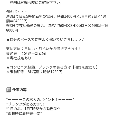
※詳細は登録会時にご確認下さい。
例えば・・・
週3日で日勤5時間勤務の場合、時給1400円×5H×週3日×4週
間＝84000円
週3日で夜勤勤務の場合、時給1750円×8H×週3日×4週間＝16
8000円
★自分のペースで効率よく稼いでいきましょう♪
支払方法：日払い・月払いから選択できます！
交通費 ：別途一部支給
※当社規定あり
★コンビニ未経験、ブランクのある方は【研修制度あり】
※事前研修：8H程度：時給1230円
仕事内容
*ーーーーこの求人のポイント！ーーーー*
*ブランクがある方OK！
*1日のみ、1日7時間から勤務OK*
*面接時に履歴書不要*