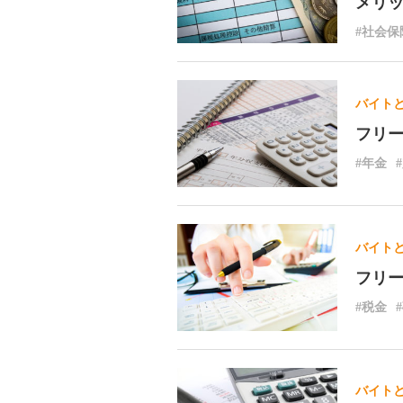
メリ
#社会保
バイト
フリ
#年金
バイト
フリ
#税金
バイト