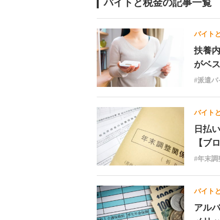
バイトと税金の記事一覧
バイト
扶養内
がヘ
#派遣バ
バイト
日払い
【ブ
#年末調
バイト
アルハ