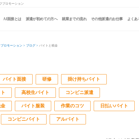
ッフプロモーション
AI面接とは
派遣が初めての方へ
就業までの流れ
その他派遣のお仕事
よくあ
フプロモーション
>
ブログ
>
バイトと税金
バイト面接
研修
掛け持ちバイト
イト
高校生バイト
コンビニ派遣
税金
バイト服装
作業のコツ
日払いバイト
コンビニバイト
アルバイト