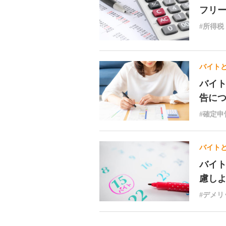
フリ
#所得税
バイト
バイ
告に
#確定申
バイト
バイ
慮しよ
#デメリ