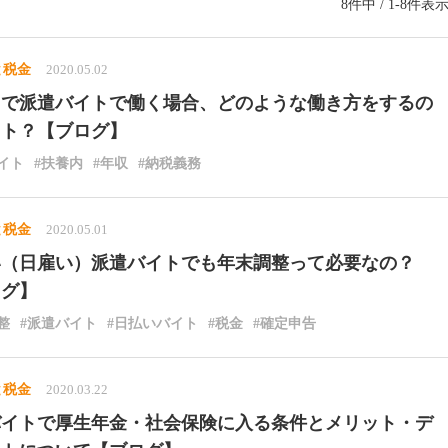
8件中 / 1-8件表
と税金
2020.05.02
で派遣バイトで働く場合、どのような働き方をするの
゙スト？【ブログ】
イト
#扶養内
#年収
#納税義務
と税金
2020.05.01
（日雇い）派遣バイトでも年末調整って必要なの？
ログ】
整
#派遣バイト
#日払いバイト
#税金
#確定申告
と税金
2020.03.22
゙イトで厚生年金・社会保険に入る条件とメリット・デ