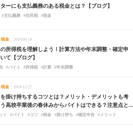
ーターにも支払義務のある税金とは？【ブログ】
#支払義務
#住民税
#税金
と税金
2019.04.19
トの所得税を理解しよう！計算方法や年末調整・確定申
ついて【ブログ】
告
#バイト
#所得税
#計算
#年末調整
と税金
2018.12.27
トを掛け持ちするコツとは？メリット・デメリットも考
う高校卒業後の春休みからバイトはできる？注意点と...
ット
#バイト
#コツ
#税金
#掛け持ち
#確定申告
#メリット