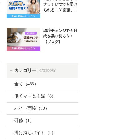
示
ナラ！いつでも受け
られる「AI面接」...
環境チェンジで五月
病を乗り切ろう！
【ブログ】
カテゴリー
ー
CATEGORY
全て（433）
働くママ＆主婦（8）
バイト面接（10）
研修（1）
掛け持ちバイト（2）