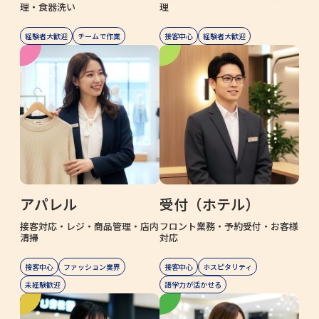
理・食器洗い
理
経験者大歓迎
チームで作業
接客中心
経験者大歓迎
アパレル
受付（ホテル）
接客対応・レジ・商品管理・店内
フロント業務・予約受付・お客様
清掃
対応
接客中心
ファッション業界
接客中心
ホスピタリティ
未経験歓迎
語学力が活かせる