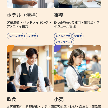
ホテル（清掃）
事務
客室清掃 ・ベッドメイキング ・
Excel/Wordの使用・受発注・ス
アメニティ補充
ケジュール管理
もくもく作業
一人作業
もくもく作業
PC作業
オフィスワーク
飲食
小売
お客様案内・料理提供・レジ・調
接客対応・レジ・品出し・商品管