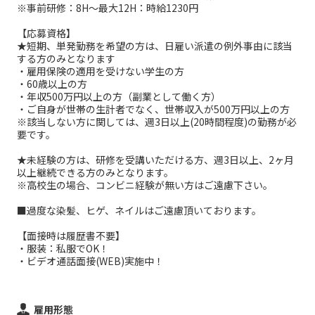
※事前研修：8H～最大12H：時給1230円
【応募資格】
★短期、単発勤務を希望の方は、日雇い派遣の例外事由に該当
する方のみとなります
・雇用保険の適用を受けない学生の方
・60歳以上の方
・年収500万円以上の方（副業として働く方）
・ご自身が世帯の生計者でなく、世帯収入が500万円以上の方
※該当しない方に関しては、週3日以上(20時間程度)の勤務が必
要です。
★未経験の方は、研修を受講いただける方、週3日以上、2ヶ月
以上継続できる方のみとなります。
※高校生の場合、コンビニ経験が無い方はご遠慮下さい。
■過度な染髪、ヒゲ、ネイルはご遠慮頂いております。
【面接時は履歴書不要】
・服装：私服でOK！
・ビデオ通話面接(WEB)実施中！
雇用形態