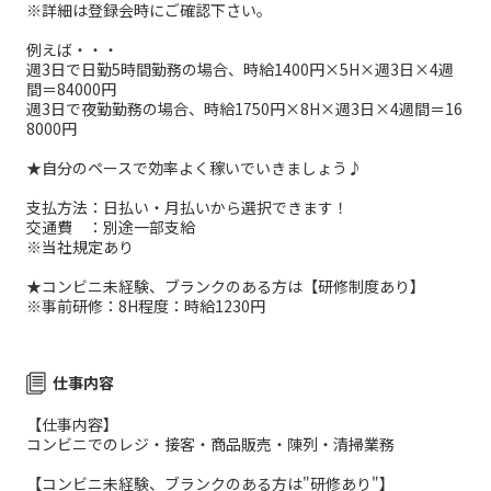
※詳細は登録会時にご確認下さい。
例えば・・・
週3日で日勤5時間勤務の場合、時給1400円×5H×週3日×4週
間＝84000円
週3日で夜勤勤務の場合、時給1750円×8H×週3日×4週間＝16
8000円
★自分のペースで効率よく稼いでいきましょう♪
支払方法：日払い・月払いから選択できます！
交通費 ：別途一部支給
※当社規定あり
★コンビニ未経験、ブランクのある方は【研修制度あり】
※事前研修：8H程度：時給1230円
仕事内容
【仕事内容】
コンビニでのレジ・接客・商品販売・陳列・清掃業務
【コンビニ未経験、ブランクのある方は"研修あり"】