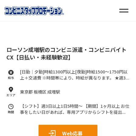
ローソン成増駅のコンビニ派遣・コンビニバイト
CX【日払い・未経験歓迎】
[日勤｜夕勤]時給1300円以上[夜勤]時給1500～1750円以
上＋交通費
※時間帯により、時給が異なります。
★週3...
給与
東京都 板橋区 成増駅
エリア
【シフト】週3日以上1日5時間～
【期間】1ヶ月以上
お仕
事をしたい日があれば、専用アプリからシフトを提出...
時間
Web応募