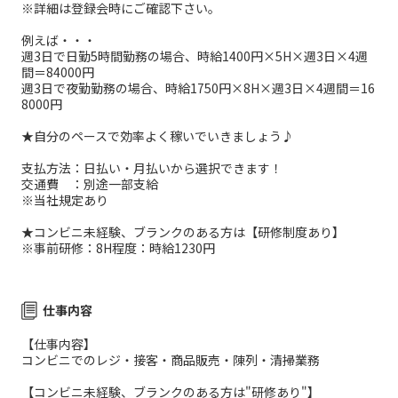
※詳細は登録会時にご確認下さい。
例えば・・・
週3日で日勤5時間勤務の場合、時給1400円×5H×週3日×4週
間＝84000円
週3日で夜勤勤務の場合、時給1750円×8H×週3日×4週間＝16
8000円
★自分のペースで効率よく稼いでいきましょう♪
支払方法：日払い・月払いから選択できます！
交通費 ：別途一部支給
※当社規定あり
★コンビニ未経験、ブランクのある方は【研修制度あり】
※事前研修：8H程度：時給1230円
仕事内容
【仕事内容】
コンビニでのレジ・接客・商品販売・陳列・清掃業務
【コンビニ未経験、ブランクのある方は"研修あり"】