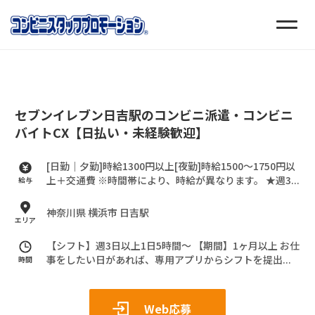
セブンイレブン日吉駅のコンビニ派遣・コンビニ
バイトCX【日払い・未経験歓迎】
[日勤｜夕勤]時給1300円以上[夜勤]時給1500～1750円以
上＋交通費
※時間帯により、時給が異なります。
★週3...
給与
神奈川県 横浜市 日吉駅
エリア
【シフト】週3日以上1日5時間～
【期間】1ヶ月以上
お仕
事をしたい日があれば、専用アプリからシフトを提出...
時間
Web応募