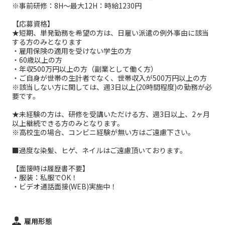
※事前研修：8H～最大12H：時給1230円
【応募資格】
★短期、単発勤務を希望の方は、日雇い派遣の例外事由に該当
する方のみとなります
・雇用保険の適用を受けない学生の方
・60歳以上の方
・年収500万円以上の方（副業として働く方）
・ご自身が世帯の生計者でなく、世帯収入が500万円以上の方
※該当しない方に関しては、週3日以上(20時間程度)の勤務が必
要です。
★未経験の方は、研修を受講いただける方、週3日以上、2ヶ月
以上継続できる方のみとなります。
※高校生の場合、コンビニ経験が無い方はご遠慮下さい。
■過度な染髪、ヒゲ、ネイルはご遠慮頂いております。
【面接時は履歴書不要】
・服装：私服でOK！
・ビデオ通話面接(WEB)実施中！
雇用形態