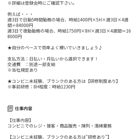
※詳細は登録会時にご確認下さい。
例えば・・・
週3日で日勤5時間勤務の場合、時給1400円×5H×週3日×4週
間＝84000円
週3日で夜勤勤務の場合、時給1750円×8H×週3日×4週間＝16
8000円
★自分のペースで効率よく稼いでいきましょう♪
支払方法：日払い・月払いから選択できます！
交通費 ：別途一部支給
※当社規定あり
★コンビニ未経験、ブランクのある方は【研修制度あり】
※事前研修：8H程度：時給1230円
仕事内容
【仕事内容】
コンビニでのレジ・接客・商品販売・陳列・清掃業務
【コンビニ未経験、ブランクのある方は"研修あり"】