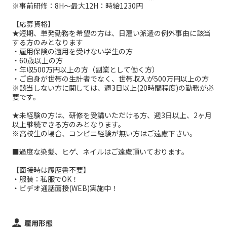
※事前研修：8H～最大12H：時給1230円
【応募資格】
★短期、単発勤務を希望の方は、日雇い派遣の例外事由に該当
する方のみとなります
・雇用保険の適用を受けない学生の方
・60歳以上の方
・年収500万円以上の方（副業として働く方）
・ご自身が世帯の生計者でなく、世帯収入が500万円以上の方
※該当しない方に関しては、週3日以上(20時間程度)の勤務が必
要です。
★未経験の方は、研修を受講いただける方、週3日以上、2ヶ月
以上継続できる方のみとなります。
※高校生の場合、コンビニ経験が無い方はご遠慮下さい。
■過度な染髪、ヒゲ、ネイルはご遠慮頂いております。
【面接時は履歴書不要】
・服装：私服でOK！
・ビデオ通話面接(WEB)実施中！
雇用形態