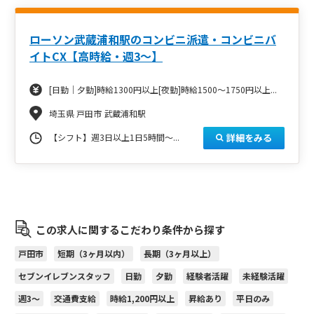
ローソン武蔵浦和駅のコンビニ派遣・コンビニバ
イトCX【高時給・週3～】
[日勤｜夕勤]時給1300円以上[夜勤]時給1500～1750円以上...
埼玉県 戸田市 武蔵浦和駅
詳細をみる
【シフト】週3日以上1日5時間～...
この求人に関するこだわり条件から探す
戸田市
短期（3ヶ月以内）
長期（3ヶ月以上）
セブンイレブンスタッフ
日勤
夕勤
経験者活躍
未経験活躍
週3～
交通費支給
時給1,200円以上
昇給あり
平日のみ