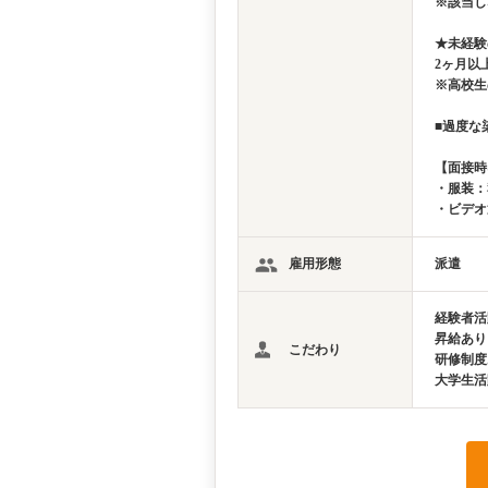
※該当し
★未経験
2ヶ月以
※高校生
■過度な
【面接時
・服装：
・ビデオ
雇用形態
派遣
経験者活
昇給あり
こだわり
研修制度
大学生活