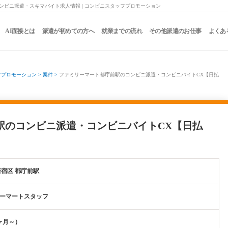
ンビニ派遣・スキマバイト求人情報 | コンビニスタッフプロモーション
AI面接とは
派遣が初めての方へ
就業までの流れ
その他派遣のお仕事
よくあ
フプロモーション
>
案件
>
ファミリーマート都庁前駅のコンビニ派遣・コンビニバイトCX【日払
駅のコンビニ派遣・コンビニバイトCX【日払
新宿区 都庁前駅
ーマートスタッフ
ヶ月～）