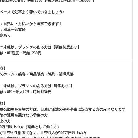
勤勤務の場合、時給1750円×8H×週3日×4週間＝168000円
ペースで効率よく稼いでいきましょう♪
：日払い・月払いから選択できます！
：別途一部支給
定あり
ニ未経験、ブランクのある方は【研修制度あり】
修：8H程度：時給1230円
容】
でのレジ・接客・商品販売・陳列・清掃業務
ニ未経験、ブランクのある方は"研修あり"】
修：8H～最大12H：時給1230円
格】
単発勤務を希望の方は、日雇い派遣の例外事由に該当する方のみとなります
険の適用を受けない学生の方
以上の方
00万円以上の方（副業として働く方）
が世帯の生計者でなく、世帯収入が500万円以上の方