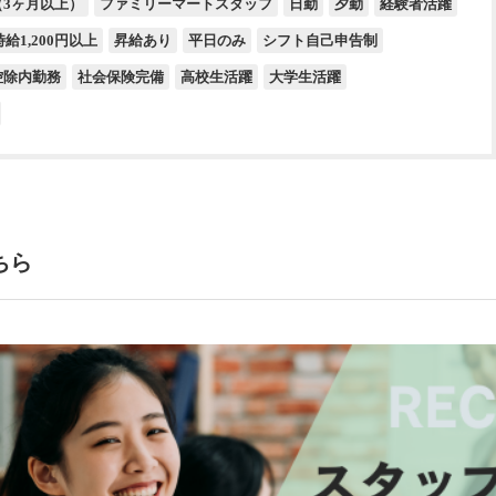
（3ヶ月以上）
ファミリーマートスタッフ
日勤
夕勤
経験者活躍
時給1,200円以上
昇給あり
平日のみ
シフト自己申告制
控除内勤務
社会保険完備
高校生活躍
大学生活躍
ちら