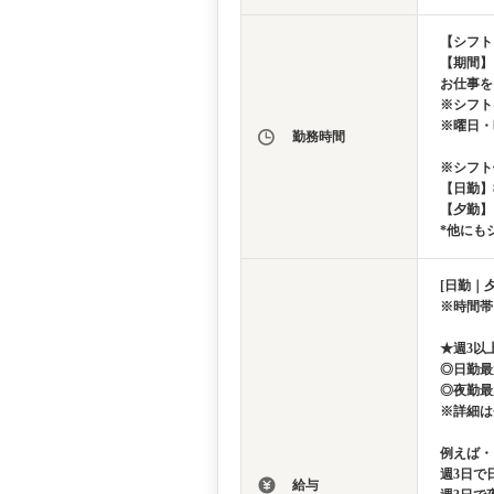
【シフト
【期間】
お仕事を
※シフト
※曜日・
勤務時間
※シフト
【日勤】8：
【夕勤】17
*他にも
[日勤｜夕
※時間帯
★週3以
◎日勤最
◎夜勤最
※詳細は
例えば・
週3日で日
給与