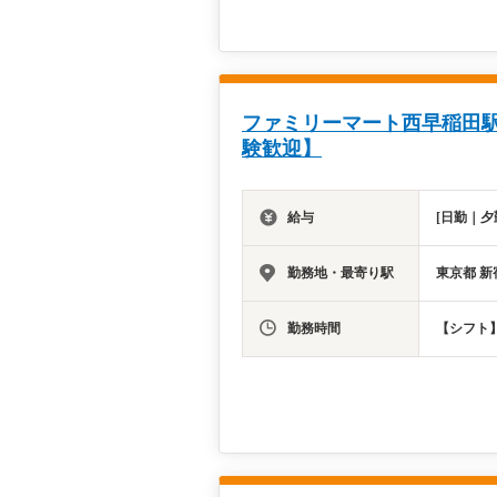
ファミリーマート西早稲田
験歓迎】
給与
[日勤｜夕
勤務地・最寄り駅
東京都 新
勤務時間
【シフト】