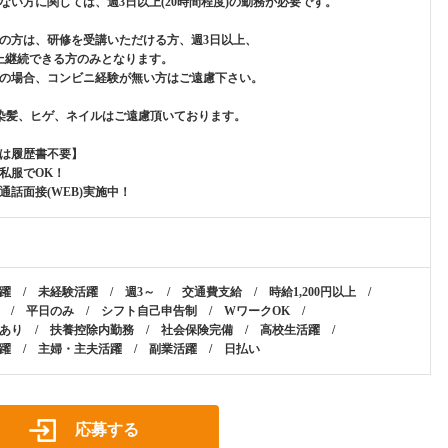
ない方に関しては、週3日以上(20時間程度)の勤務が必要です。
の方は、研修を受講いただける方、週3日以上、
上継続できる方のみとなります。
の場合、コンビニ経験が無い方はご遠慮下さい。
染髪、ヒゲ、ネイルはご遠慮頂いております。
は履歴書不要】
私服でOK！
通話面接(WEB)実施中！
躍 / 未経験活躍 / 週3～ / 交通費支給 / 時給1,200円以上 /
 / 平日のみ / シフト自己申告制 / WワークOK /
あり / 扶養控除内勤務 / 社会保険完備 / 高校生活躍 /
躍 / 主婦・主夫活躍 / 副業活躍 / 日払い
応募する