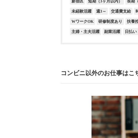
新宿区
短期（3ヶ月以内）
長期
未経験活躍
週3～
交通費支給
WワークOK
研修制度あり
扶養
主婦・主夫活躍
副業活躍
日払い
コンビニ以外のお仕事はこ