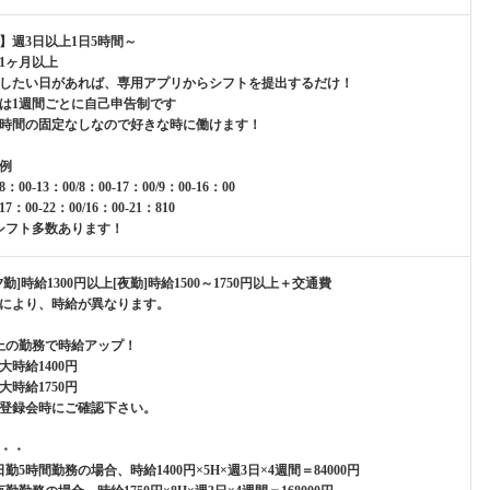
】週3日以上1日5時間～
1ヶ月以上
したい日があれば、専用アプリからシフトを提出するだけ！
は1週間ごとに自己申告制です
時間の固定なしなので好きな時に働けます！
例
00-13：00/8：00-17：00/9：00-16：00
：00-22：00/16：00-21：810
シフト多数あります！
勤]時給1300円以上[夜勤]時給1500～1750円以上＋交通費
により、時給が異なります。
上の勤務で時給アップ！
大時給1400円
大時給1750円
登録会時にご確認下さい。
・・
勤5時間勤務の場合、時給1400円×5H×週3日×4週間＝84000円