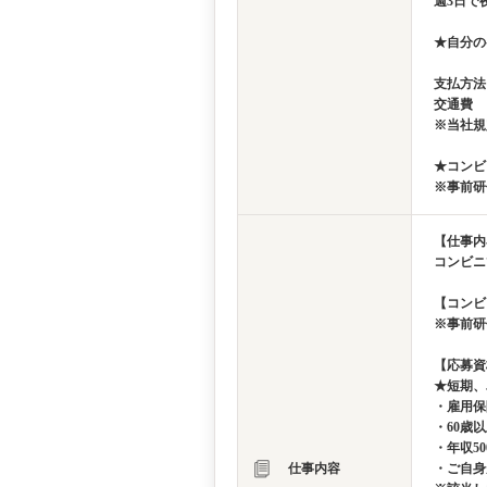
週3日で夜
★自分の
支払方法
交通費 
※当社規
★コンビ
※事前研
【仕事内
コンビニ
【コンビ
※事前研
【応募資
★短期、
・雇用保
・60歳
・年収5
仕事内容
・ご自身