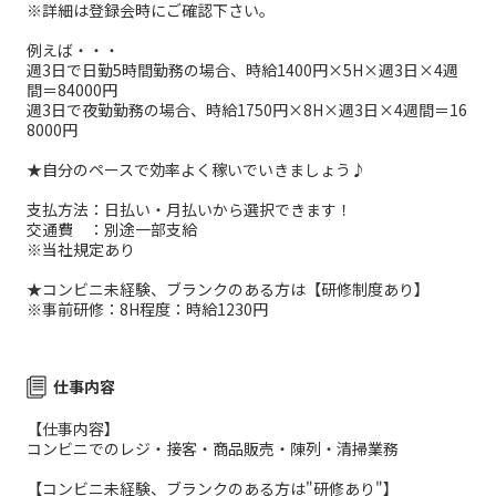
※詳細は登録会時にご確認下さい。
例えば・・・
週3日で日勤5時間勤務の場合、時給1400円×5H×週3日×4週
間＝84000円
週3日で夜勤勤務の場合、時給1750円×8H×週3日×4週間＝16
8000円
★自分のペースで効率よく稼いでいきましょう♪
支払方法：日払い・月払いから選択できます！
交通費 ：別途一部支給
※当社規定あり
★コンビニ未経験、ブランクのある方は【研修制度あり】
※事前研修：8H程度：時給1230円
仕事内容
【仕事内容】
コンビニでのレジ・接客・商品販売・陳列・清掃業務
【コンビニ未経験、ブランクのある方は"研修あり"】