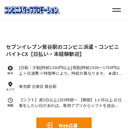
セブンイレブン鶯谷駅のコンビニ派遣・コンビニ
バイトCX【日払い・未経験歓迎】
[日勤｜夕勤]時給1300円以上[夜勤]時給1500～1750円以
上＋交通費
※時間帯により、時給が異なります。
★週3...
給与
東京都 台東区 鶯谷駅
エリア
【シフト】週3日以上1日5時間～
【期間】1ヶ月以上
お仕
事をしたい日があれば、専用アプリからシフトを提出...
時間
Web応募