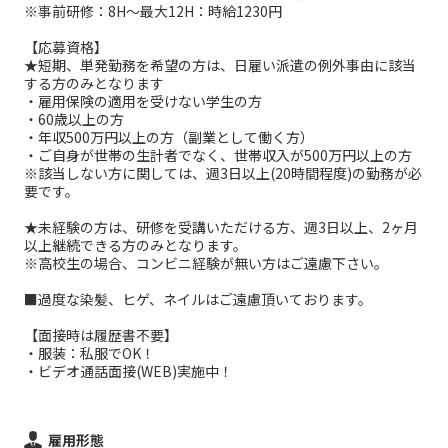
※事前研修：8H～最大12H：時給1230円
【応募資格】
★短期、単発勤務を希望の方は、日雇い派遣の例外事由に該当
する方のみとなります
・雇用保険の適用を受けない学生の方
・60歳以上の方
・年収500万円以上の方（副業として働く方）
・ご自身が世帯の生計者でなく、世帯収入が500万円以上の方
※該当しない方に関しては、週3日以上(20時間程度)の勤務が必
要です。
★未経験の方は、研修を受講いただける方、週3日以上、2ヶ月
以上継続できる方のみとなります。
※高校生の場合、コンビニ経験が無い方はご遠慮下さい。
■過度な染髪、ヒゲ、ネイルはご遠慮頂いております。
【面接時は履歴書不要】
・服装：私服でOK！
・ビデオ通話面接(WEB)実施中！
雇用形態