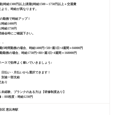
勤]時給1300円以上[夜勤]時給1500～1750円以上＋交通費
により、時給が異なります。
上の勤務で時給アップ！
時給1400円
時給1750円
登録会時にご確認下さい。
・・
勤5時間勤務の場合、時給1400円×5H×週3日×4週間＝84000円
勤勤務の場合、時給1750円×8H×週3日×4週間＝168000円
ペースで効率よく稼いでいきましょう♪
：日払い・月払いから選択できます！
：別途一部支給
定あり
ニ未経験、ブランクのある方は【研修制度あり】
：8H程度：時給1230円
谷区 恵比寿駅