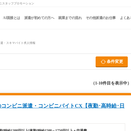
ビニスタッフプロモーション
AI面接とは
派遣が初めての方へ
就業までの流れ
その他派遣のお仕事
よくあ
派遣・スキマバイト求人情報
条件変更
（1-10件目を表示中
コンビニ派遣・コンビニバイトCX【夜勤･高時給･日
勤]時給1300円以上[夜勤]時給1500～1750円以上＋交通費