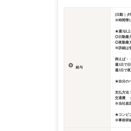
[日勤｜夕
※時間帯
★週3以
◎日勤最大
◎夜勤最大
※詳細は
例えば・
週3日で日
給与
週3日で夜
★自分の
支払方法
交通費 
※当社規
★コンビ
※事前研修