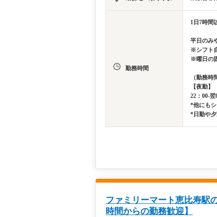
1日7時間
平日のみ
※シフト
※曜日の
勤務時間
（勤務時
【夜勤】
22：00-翌
*他にも
*日勤や
ファミリーマート恵比寿駅の
時間からの勤務歓迎】