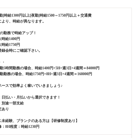
勤]時給1300円以上[夜勤]時給1500～1750円以上＋交通費
により、時給が異なります。
上の勤務で時給アップ！
時給1400円
時給1750円
登録会時にご確認下さい。
・・
勤5時間勤務の場合、時給1400円×5H×週3日×4週間＝84000円
勤勤務の場合、時給1750円×8H×週3日×4週間＝168000円
ペースで効率よく稼いでいきましょう♪
：日払い・月払いから選択できます！
：別途一部支給
定あり
ニ未経験、ブランクのある方は【研修制度あり】
：8H程度：時給1230円