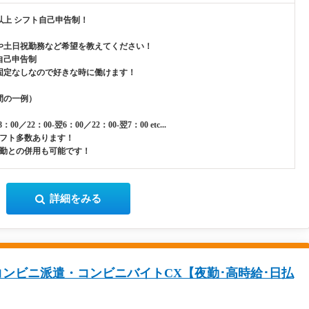
以上 シフト自己申告制！
や土日祝勤務など希望を教えてください！
自己申告制
固定なしなので好きな時に働けます！
間の一例）
8：00／22：00-翌6：00／22：00-翌7：00 etc...
シフト多数あります！
夕勤との併用も可能です！
詳細をみる
ンビニ派遣・コンビニバイトCX【夜勤･高時給･日払