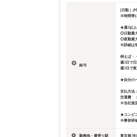
[日勤｜夕
※時間帯
★週3以
◎日勤最大
◎夜勤最大
※詳細は
例えば・
週3日で日
給与
週3日で夜
★自分の
支払方法
交通費 
※当社規
★コンビ
※事前研修
勤務地・最寄り駅
東京都 渋