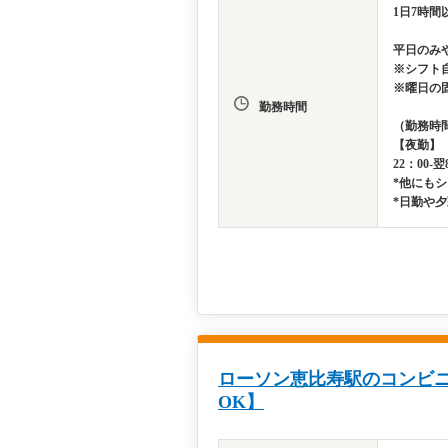
1日7時間
平日のみ
※シフト
※曜日の
勤務時間
（勤務時
【夜勤】
22：00-翌
*他にも
*日勤や
ローソン恵比寿駅のコンビニ
OK】