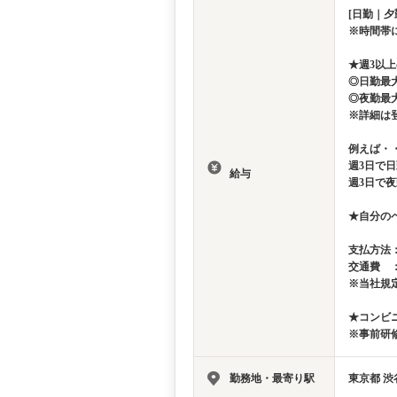
[日勤｜夕
※時間帯
★週3以
◎日勤最大
◎夜勤最大
※詳細は
例えば・
週3日で日
給与
週3日で夜
★自分の
支払方法
交通費 
※当社規
★コンビ
※事前研修
勤務地・最寄り駅
東京都 渋