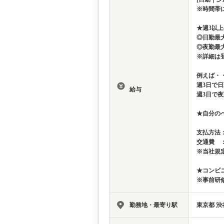
※時間帯
★週3以
◎日勤最大
◎夜勤最大
※詳細は
例えば・
週3日で日
給与
週3日で夜
★自分の
支払方法
交通費 
※当社規
★コンビ
※事前研修
勤務地・最寄り駅
東京都 渋