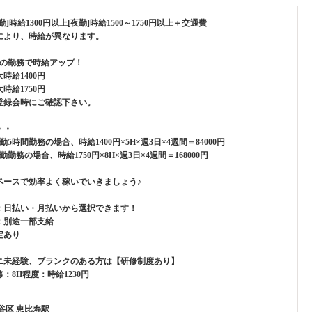
勤]時給1300円以上[夜勤]時給1500～1750円以上＋交通費
により、時給が異なります。
上の勤務で時給アップ！
時給1400円
時給1750円
登録会時にご確認下さい。
・・
勤5時間勤務の場合、時給1400円×5H×週3日×4週間＝84000円
勤勤務の場合、時給1750円×8H×週3日×4週間＝168000円
ペースで効率よく稼いでいきましょう♪
：日払い・月払いから選択できます！
：別途一部支給
定あり
ニ未経験、ブランクのある方は【研修制度あり】
：8H程度：時給1230円
谷区 恵比寿駅