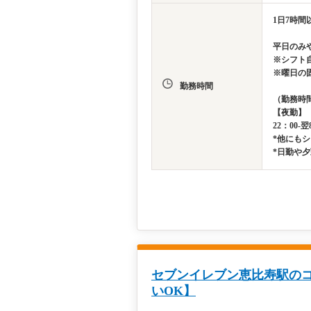
1日7時間
平日のみ
※シフト
※曜日の
勤務時間
（勤務時
【夜勤】
22：00-翌
*他にも
*日勤や
セブンイレブン恵比寿駅のコ
いOK】