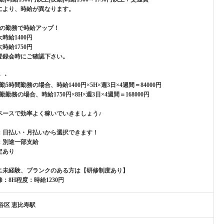
により、時給が異なります。
上の勤務で時給アップ！
時給1400円
時給1750円
登録会時にご確認下さい。
・・
勤5時間勤務の場合、時給1400円×5H×週3日×4週間＝84000円
勤勤務の場合、時給1750円×8H×週3日×4週間＝168000円
ペースで効率よく稼いでいきましょう♪
：日払い・月払いから選択できます！
：別途一部支給
定あり
ニ未経験、ブランクのある方は【研修制度あり】
：8H程度：時給1230円
谷区 恵比寿駅