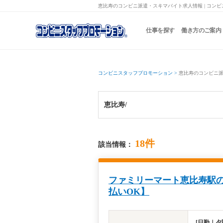
恵比寿のコンビニ派遣・スキマバイト求人情報 | コン
仕事を探す
働き方のご案内
コンビニスタッフプロモーション
>
恵比寿のコンビニ
恵比寿/
18件
該当情報：
ファミリーマート恵比寿駅の
払いOK】
[日勤｜夕