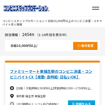
コンビニスタッフプロモーション
>
日給10,000円以上のコンビニ派遣・スキマ
バイト求人情報
2454
該当情報：
件
（1-10件目を表示中）
日給10,000円以上/
条件変更
ファミリーマート東福生駅のコンビニ派遣・コン
ビニバイトCX【夜勤･高時給･日払いOK】
[日勤｜夕勤]時給1300円以上[夜勤]時給1500～1750円以上...
東京都 福生市 東福生駅
詳細をみる
1日7時間以上 シフト自己申告制！