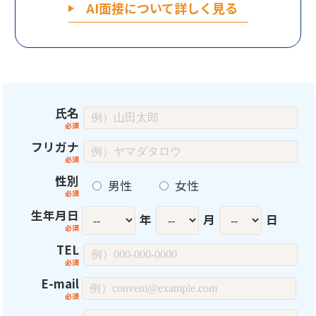
AI面接について詳しく見る
氏名
フリガナ
性別
男性
女性
生年月日
年
月
日
TEL
E-mail