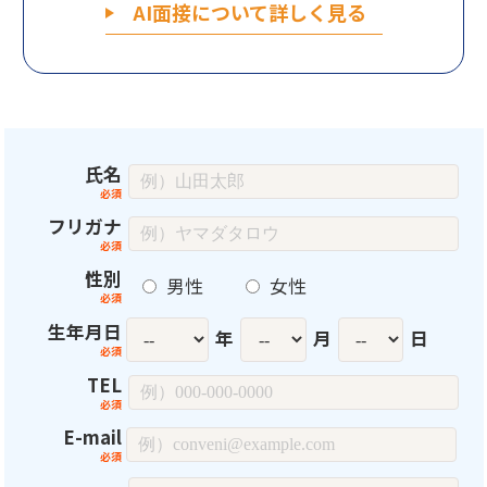
AI面接について詳しく見る
氏名
フリガナ
性別
男性
女性
生年月日
年
月
日
TEL
E-mail