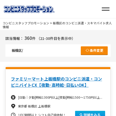
コンビニスタッフプロモーション
>
板橋区のコンビニ派遣・スキマバイト求人
情報
360
該当情報：
件
（21-30件目を表示中）
板橋区/
条件変更
ファミリーマート上板橋駅のコンビニ派遣・コン
ビニバイトCX【夜勤･高時給･日払いOK】
[日勤｜夕勤]時給1300円以上[夜勤]時給1500～1750円以上...
東京都 板橋区 上板橋駅
詳細をみる
1日7時間以上 シフト自己申告制！