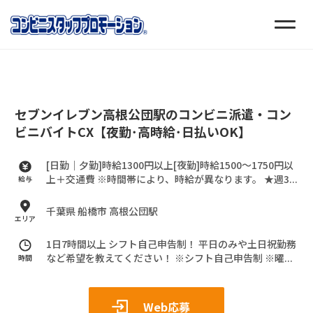
セブンイレブン高根公団駅のコンビニ派遣・コン
ビニバイトCX【夜勤･高時給･日払いOK】
[日勤｜夕勤]時給1300円以上[夜勤]時給1500～1750円以
上＋交通費
※時間帯により、時給が異なります。
★週3...
給与
千葉県 船橋市 高根公団駅
エリア
1日7時間以上 シフト自己申告制！
平日のみや土日祝勤務
など希望を教えてください！
※シフト自己申告制
※曜...
時間
Web応募