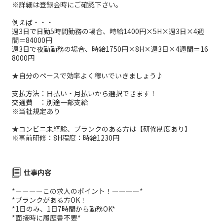
※詳細は登録会時にご確認下さい。
例えば・・・
週3日で日勤5時間勤務の場合、時給1400円×5H×週3日×4週
間＝84000円
週3日で夜勤勤務の場合、時給1750円×8H×週3日×4週間＝16
8000円
★自分のペースで効率よく稼いでいきましょう♪
支払方法：日払い・月払いから選択できます！
交通費 ：別途一部支給
※当社規定あり
★コンビニ未経験、ブランクのある方は【研修制度あり】
※事前研修：8H程度：時給1230円
仕事内容
*ーーーーこの求人のポイント！ーーーー*
*ブランクがある方OK！
*1日のみ、1日7時間から勤務OK*
*面接時に履歴書不要*