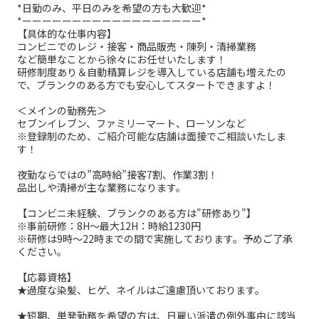
*日勤のみ、平日のみを希望の方も大歓迎*
*ーーーーーーーーーーーーーーーーーー*
【具体的な仕事内容】
コンビニでのレジ・接客・商品販売・陳列・清掃業務
など簡単なことから徐々にお任せいたします！
研修制度あり＆自動精算レジを導入している店舗も増えたの
で、ブランクのある方でも安心してスタートできますよ！
＜メインの勤務先＞
セブンイレブン、ファミリーマート、ローソンなど
※登録制のため、ご紹介可能な店舗は面接でご相談いたしま
す！
夜勤ならではの”高時給”接客7割、作業3割！
品出しや清掃が主な業務になります。
【コンビニ未経験、ブランクのある方は"研修あり"】
※事前研修：8H～最大12H：時給1230円
※研修は9時～22時までの間で実施しております。予めご了承
ください。
【応募資格】
★過度な染髪、ヒゲ、ネイルはご遠慮頂いております。
★短期、単発勤務を希望の方は、日雇い派遣の例外事由に該当