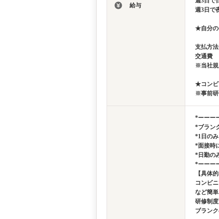
週3日で日
給与
週3日で夜
★自分の
支払方法
交通費 
※当社規
★コンビ
※事前研
*ーーー
*ブラン
*1日の
*面接時
*日勤の
*ーーー
【具体的
コンビニ
など簡単
研修制度
ブランク