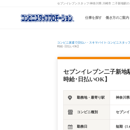
セブンイレブンスタッフ/神奈川県 川崎市 二子新地駅
仕事を探す
働き方のご案内
コンビニ派遣で日払い・スキマバイト-コンビニスタッ
時給･日払いOK】
セブンイレブン二子新地
時給･日払いOK】
勤務地・最寄り駅
神奈川県
コンビニ種別
セブンイ
勤務日
短期（1