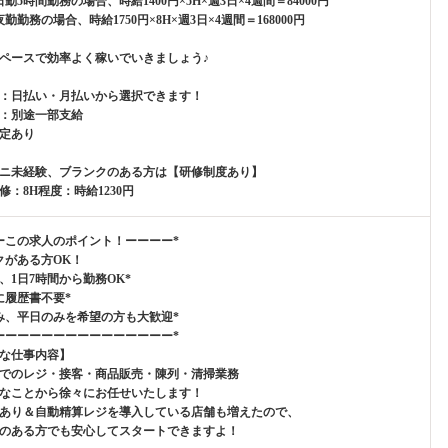
勤5時間勤務の場合、時給1400円×5H×週3日×4週間＝84000円
勤勤務の場合、時給1750円×8H×週3日×4週間＝168000円
ペースで効率よく稼いでいきましょう♪
：日払い・月払いから選択できます！
：別途一部支給
定あり
ニ未経験、ブランクのある方は【研修制度あり】
修：8H程度：時給1230円
ーこの求人のポイント！ーーーー*
クがある方OK！
み、1日7時間から勤務OK*
に履歴書不要*
み、平日のみを希望の方も大歓迎*
ーーーーーーーーーーーーーーー*
な仕事内容】
でのレジ・接客・商品販売・陳列・清掃業務
なことから徐々にお任せいたします！
あり＆自動精算レジを導入している店舗も増えたので、
のある方でも安心してスタートできますよ！