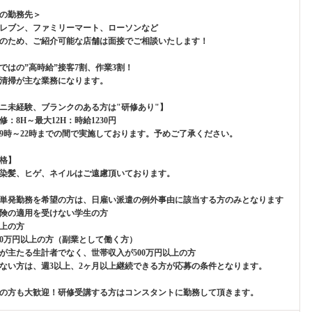
の勤務先＞
レブン、ファミリーマート、ローソンなど
のため、ご紹介可能な店舗は面接でご相談いたします！
ではの”高時給”接客7割、作業3割！
清掃が主な業務になります。
ニ未経験、ブランクのある方は"研修あり"】
修：8H～最大12H：時給1230円
9時～22時までの間で実施しております。予めご了承ください。
格】
染髪、ヒゲ、ネイルはご遠慮頂いております。
単発勤務を希望の方は、日雇い派遣の例外事由に該当する方のみとなります
険の適用を受けない学生の方
以上の方
00万円以上の方（副業として働く方）
が主たる生計者でなく、世帯収入が500万円以上の方
ない方は、週3以上、2ヶ月以上継続できる方が応募の条件となります。
の方も大歓迎！研修受講する方はコンスタントに勤務して頂きます。