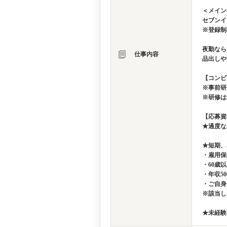
＜メイン
セブンイ
※登録制
夜勤なら
仕事内容
品出しや
【コンビ
※事前研
※研修は
【応募資
★過度な
★短期、
・雇用保
・60歳
・年収5
・ご自身
※該当し
★未経験