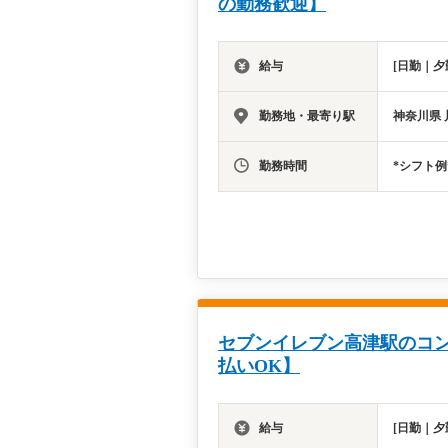
の勤務歓迎】
給与
[日勤｜夕
勤務地・最寄り駅
神奈川県 
勤務時間
*シフト例
セブンイレブン高津駅のコ
払いOK】
給与
[日勤｜夕