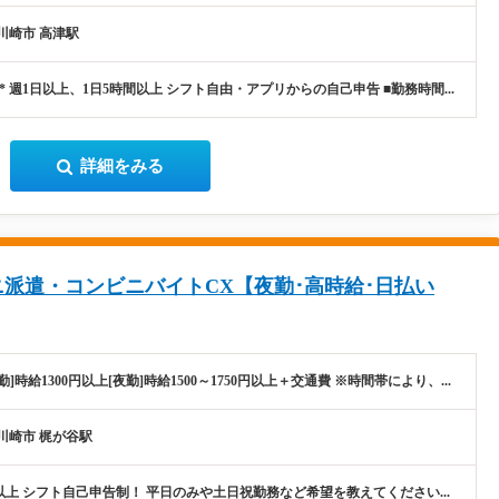
川崎市 高津駅
* 週1日以上、1日5時間以上 シフト自由・アプリからの自己申告 ■勤務時間...
詳細をみる
派遣・コンビニバイトCX【夜勤･高時給･日払い
勤]時給1300円以上[夜勤]時給1500～1750円以上＋交通費 ※時間帯により、...
川崎市 梶が谷駅
以上 シフト自己申告制！ 平日のみや土日祝勤務など希望を教えてください...