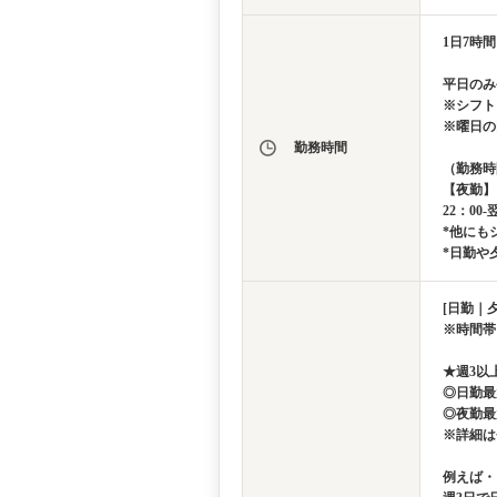
1日7時
平日のみ
※シフト
※曜日の
勤務時間
（勤務時
【夜勤】
22：00-
*他にも
*日勤や
[日勤｜夕
※時間帯
★週3以
◎日勤最
◎夜勤最
※詳細は
例えば・