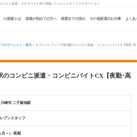
のコンビニ派遣・スキマバイト求人情報 | コンビニスタッフプロモーション
AI面接とは
派遣が初めての方へ
就業までの流れ
その他派遣のお仕事
よくあ
フプロモーション
>
案件
>
セブンイレブン二子新地駅のコンビニ派遣・コンビニバイトCX【夜勤･高
駅のコンビニ派遣・コンビニバイトCX【夜勤･高
 川崎市 二子新地駅
レブンスタッフ
ヵ月～）/長期