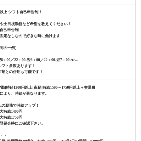
間以上 シフト自己申告制！
や土日祝勤務など希望を教えてください！
自己申告制
固定なしなので好きな時に働けます！
間の一例）
翌8：00／22：00-翌6：00／22：00-翌7：00 etc...
シフト多数あります！
夕勤との併用も可能です！
勤]時給1300円以上[夜勤]時給1500～1750円以上＋交通費
により、時給が異なります。
上の勤務で時給アップ！
大時給1400円
大時給1750円
登録会時にご確認下さい。
・・